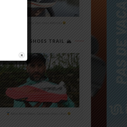
Mizuno Neo Zen chez Alltricks
TOP 3 SHOES TRAIL 🏔
Altra Mont Blanc Carbone chez i-Run