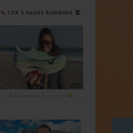
TOP 3 SHOES RUNNING 🛣
Mizuno Rebellion Pro 3 chez i-Run