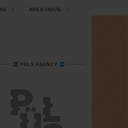
ING
BIKE & GRAVEL
PÜLS AGENCY