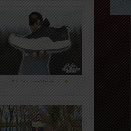
Arc'teryx Sylan GTX chez i-Run