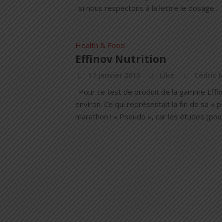
: si nous respectons à la lettre le dosage…
Health & Food
Effinov Nutrition
17 janvier 2013
Like
Cédric 
. Pour ce test de produit de la gamme Effi
environ. Ce qui représentait la fin de sa 
marathon ! « Pseudo », car les études (po