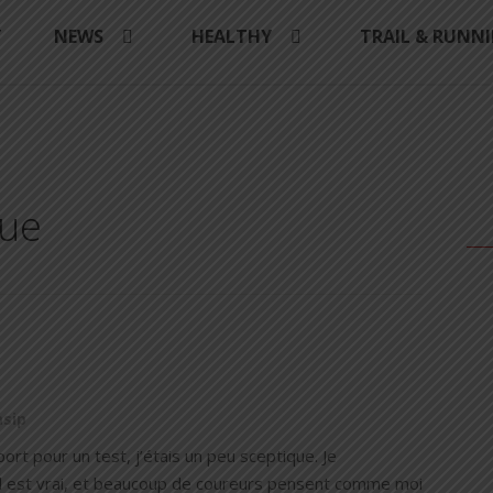
Y
NEWS
HEALTHY
TRAIL & RUNN
que
asip
port pour un test, j’étais un peu sceptique. Je
 Il est vrai, et beaucoup de coureurs pensent comme moi