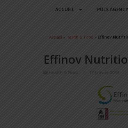
ACCUEIL
PÜLS AGENC
Accueil
»
Health & Food
»
Effinov Nutriti
Effinov Nutriti
Health & Food
17 janvier 2013