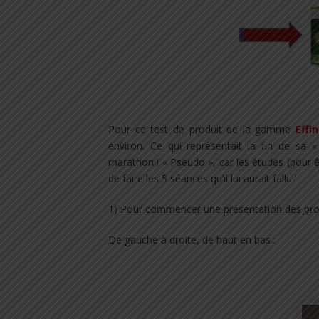
.
Pour ce test de produit de la gamme
Effi
environ. Ce qui représentait la fin de sa
marathon ! « Pseudo », car les études (pour 
de faire les 5 séances qu’il lui aurait fallu !
1)
Pour commencer une présentation des prod
De gauche à droite, de haut en bas :