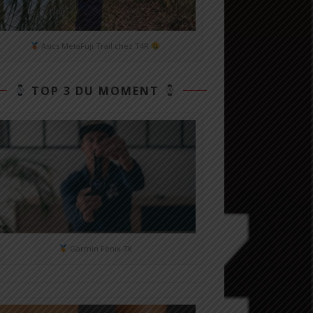
Asics MetaFuji Trail chez T4R
TOP 3 DU MOMENT
Garmin Fénix 7X