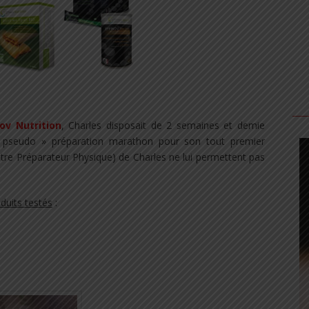
nov Nutrition
, Charles disposait de 2 semaines et demie
 « pseudo » préparation marathon pour son tout premier
être Préparateur Physique) de Charles ne lui permettent pas
uits testés
:​