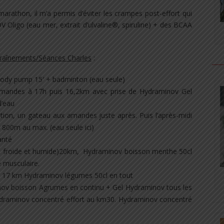
marathon, il m’a permis d’éviter les crampes post-effort qui
 Oligo (eau mer, extrait d’ulvaline®, spiruline) + des BCAA
ntraînements/Séances Charles
:
Body pump 15′ + badminton (eau seule)
amandes à 17h puis 16,2km avec prise de Hydraminov Gel
d’eau
tion, un gateau aux amandes juste après. Puis l’après-midi
00m au max. (eau seule ici)
anté
uit froide et humide)20km, Hydraminov boisson menthe 50cl
e musculaire.
e 17 km Hydraminov légumes 50cl en tout
ov boisson Agrumes en continu + Gel Hydraminov tous les
draminov concentré effort au km30. Hydraminov concentré