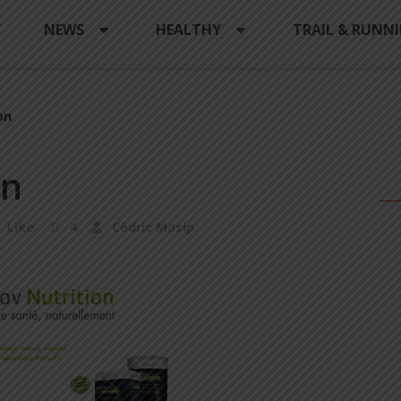
Y
NEWS
HEALTHY
TRAIL & RUNN
on
on
Like
4
Cédric Masip