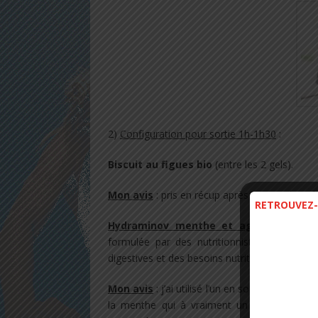
2)
Configuration pour sortie 1h-1h30
:​
Biscuit au figues bio
(entre les 2 gels).
Mon avis
: pris en récup après la marathon, b
RETROUVEZ-
Hydraminov menthe et agrumes
: HYDR
formulée par des nutritionnistes experts s
digestives et des besoins nutritionnels à l’effor
Mon avis
: j’ai utilisé l’un en sortie longue 
la menthe qui à vraiment un goût naturel 