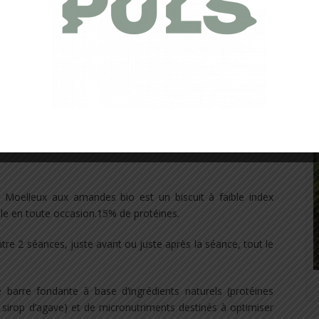
 Moelleux aux amandes bio est un biscuit à faible index
nelle en toute occasion.15% de protéines.
entre 2 séances, juste avant ou juste après la séance, tout le
barre fondante à base d’ingrédients naturels (protéines
, sirop d’agave) et de micronutriments destinés à optimiser