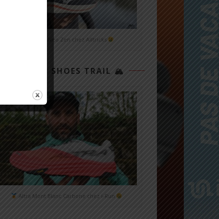
Mizuno Neo Zen chez Alltricks
TOP 3 SHOES TRAIL 🏔
Altra Mont Blanc Carbone chez i-Run