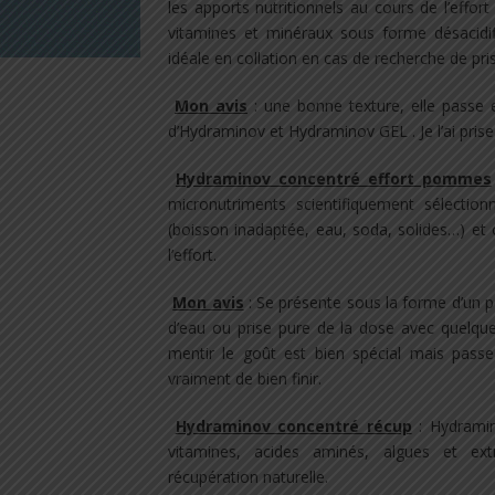
les apports nutritionnels au cours de l’effo
vitamines et minéraux sous forme désacidi
idéale en collation en cas de recherche de pr
Mon avis
: une bonne texture, elle passe 
d’Hydraminov et Hydraminov GEL . Je l’ai pri
​
Hydraminov concentré effort pommes
micronutriments scientifiquement sélectio
(boisson inadaptée, eau, soda, solides…) et 
l’effort.
Mon avis
: Se présente sous la forme d’un pe
d’eau ou prise pure de la dose avec quelque
mentir le goût est bien spécial mais passe
vraiment de bien finir.
Hydraminov concentré récup
: Hydramin
vitamines, acides aminés, algues et ext
récupération naturelle.