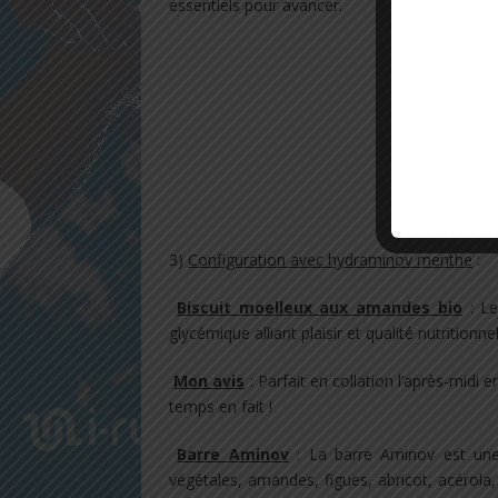
essentiels pour avancer.
3)
Configuration avec hydraminov menthe
:
Biscuit moelleux aux amandes bio
: Le
glycémique alliant plaisir et qualité nutrition
Mon avis
: Parfait en collation l’après-midi 
temps en fait !
Barre Aminov
: La barre Aminov est une 
végétales, amandes, figues, abricot, acérola