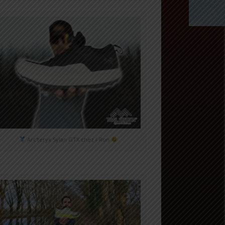
Arc'teryx Sylan GTX chez i-Run