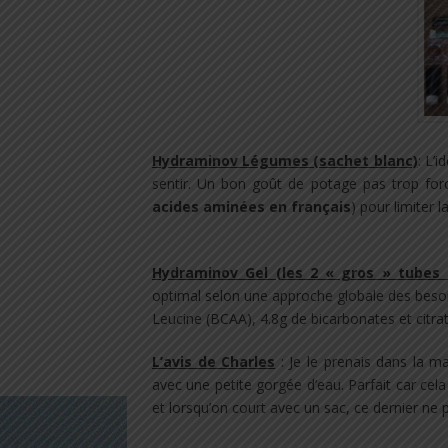
Hydraminov Légumes (sachet blanc)
: L’i
sentir. Un bon goût de potage pas trop for
acides aminées en français
) pour limiter l
Hydraminov Gel (les 2 « gros » tubes 
optimal selon une approche globale des besoin
Leucine (BCAA), 4.8g de bicarbonates et citr
L’avis de Charles
: Je le prenais dans la m
avec une petite gorgée d’eau. Parfait car cela 
et lorsqu’on court avec un sac, ce dernier ne 