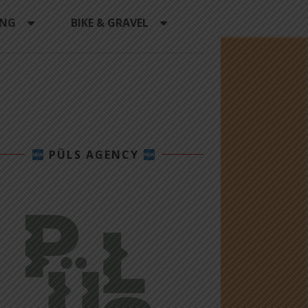
ING
BIKE & GRAVEL
PÜLS AGENCY