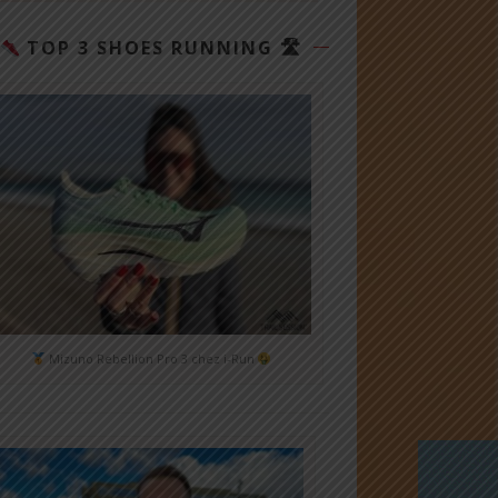
TOP 3 SHOES RUNNING 🛣
Mizuno Rebellion Pro 3 chez i-Run