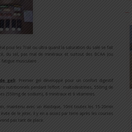
déal pour les Trail ou ultra quand la saturation du salé se fait
cé, du sel, pas mal de minéraux et surtout des BCAA (ou
a fatigue musculaire .
de gel)
: Premier gel développé pour un confort digestif
s nutritionnels pendant l’effort : maltodextrines, 550mg de
ates (550mg de sodium), 8 minéraux et 6 vitamines.
ain, maintenu avec un élastique, 10ml toutes les 15-20min
évite de le jeter, il y en a assez par terre après les courses
prend pas tant de place.