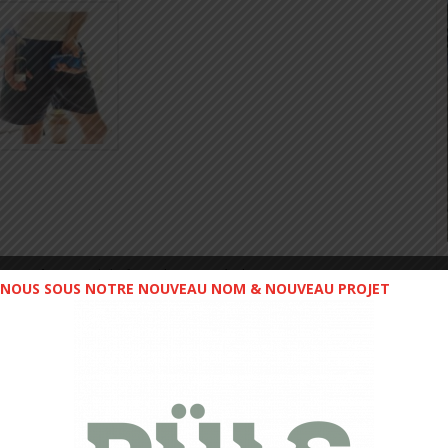
on goût naturel de figue il passe très bien.
NOUS SOUS NOTRE NOUVEAU NOM & NOUVEAU PROJET
AMINOV est notre boisson nutritionnelle de référence,
elon une approche physiologique globale des contraintes
t.
et l’autre au marathon. Super goût, une préférence pour celui à
encore une fois associé encore une fois aux nutriments