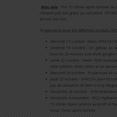
Mon avis
: Pris 15-20min après l’arrivée du 
n’étaient pas loin grâce au concentré EFFINOV
encore une fois.
4)
Agenda et prise des différents produits: E
​Mercredi 17 octobre : Matin RPM 55’+
​Vendredi 19 octobre : Un gateau au 
tous les 20 minutes suivi d’une gorgée 
​Lundi 22 octobre : Matin 1h30 muscula
VMA 2x800m-400m-200m et un dernier 8
​Mercredi 24 octobre : 1h parcours de s
​Jeudi 25 octobre : 1h45 (1h jour+1h n
pas de sensation de faim ni trop fatigu
​Dimanche 28 octobre : 1h30 enduranc
​Dimanche 4 novembre : 3h22 Hydramin
15-20min. Barre aminov au km20 et hy
récup 15min après l’arrivée.