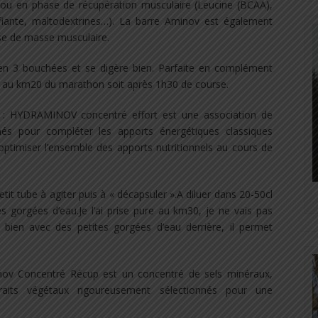
rt ou en phase de récupération musculaire (Leucine (BCAA),
fiante, maltodextrines…). La barre Aminov est également
ise de masse musculaire.
en 3 bouchées et se digère bien. Parfaite en complément
se au km20 du marathon soit après 1h30 de course.
: HYDRAMINOV concentré effort est une association de
nnés pour compléter les apports énergétiques classiques
optimiser l’ensemble des apports nutritionnels au cours de
tit tube à agiter puis à « décapsuler ».A diluer dans 20-50cl
s gorgées d’eau.Je l’ai prise pure au km30, je ne vais pas
 bien avec des petites gorgées d’eau derrière, il permet
ov Concentré Récup est un concentré de sels minéraux,
raits végétaux rigoureusement sélectionnés pour une