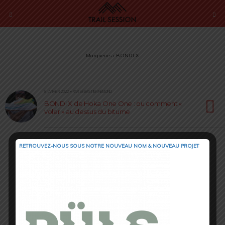
Marqueurs › BONDI X
8 JANVIER 2022 • PAR SÉBASTIEN RÉMOND
BONDI X de Hoka One One : ou comment «
voler » au dessus du bitume
RETROUVEZ-NOUS SOUS NOTRE NOUVEAU NOM & NOUVEAU PROJET
Retour au début