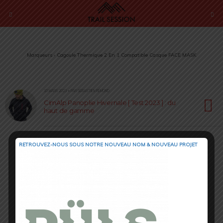
Marqueurs › Cagoule Thermique 2 En 1 Compatible Casque FACE MASK
10 MARS 2023 • PAR SÉBASTIEN RÉMOND
CimAlp Panoplie Hivernale [ Test 2023 ] : du
haut de gamme
RETROUVEZ-NOUS SOUS NOTRE NOUVEAU NOM & NOUVEAU PROJET
Retour au début