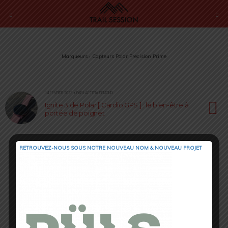
Marqueurs › Capteurs Polar Precision Prime
14 FÉVRIER 2023 • PAR LAËTITIA RÉMOND
Ignite 3 de Polar [ Cardio GPS ] : le bien-être à
portée de poignet
RETROUVEZ-NOUS SOUS NOTRE NOUVEAU NOM & NOUVEAU PROJET
Retour au début