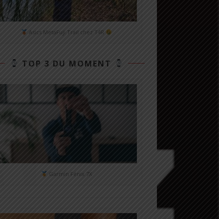
Asics MetaFuji Trail chez T4R
TOP 3 DU MOMENT
Garmin Fénix 7X