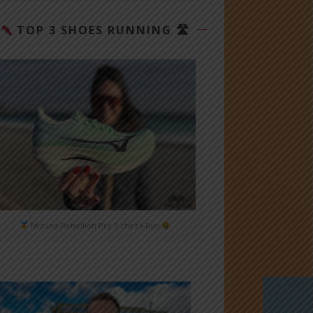
TOP 3 SHOES RUNNING 🛣
Mizuno Rebellion Pro 3 chez i-Run