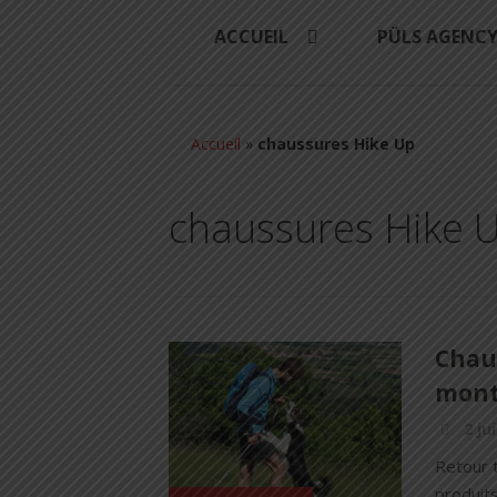
ACCUEIL
PÜLS AGENC
Accueil
»
chaussures Hike Up
chaussures Hike 
Chaus
mont
2 ju
Retour 
produits