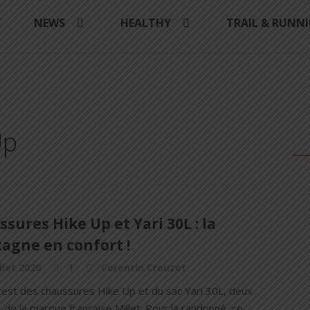
Y
NEWS
HEALTHY
TRAIL & RUNN
Up
sures Hike Up et Yari 30L : la
agne en confort !
illet 2020
1
Corentin Crouzet
test des chaussures Hike Up et du sac Yari 30L, deux
 de la marque française Millet. Pour la randonné, ce