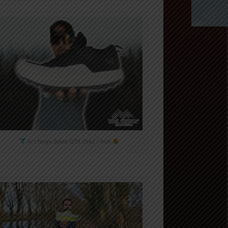
Arc'teryx Sylan GTX chez i-Run