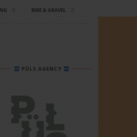
ING
BIKE & GRAVEL
PÜLS AGENCY