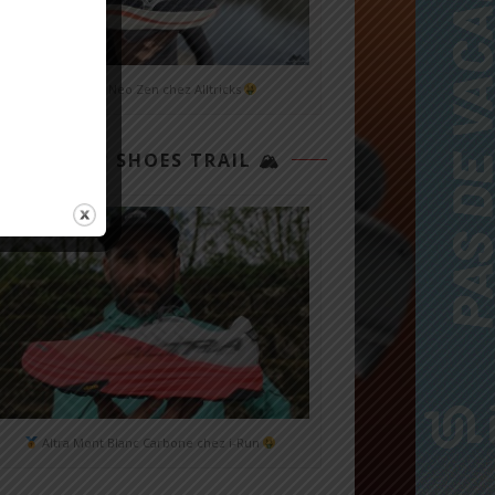
Mizuno Neo Zen chez Alltricks
TOP 3 SHOES TRAIL 🏔
Altra Mont Blanc Carbone chez i-Run