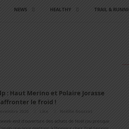
Y
NEWS
HEALTHY
TRAIL & RUNN
p : Haut Merino et Polaire Jorasse
affronter le froid !
novembre 2020
Like
Noëllie Rousset
 week-end d'ouverture des achats de Noël (ou presque
t Cimalp que nous mettons à l’honneur chez Trail Session.