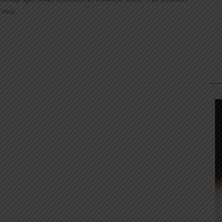
moi...