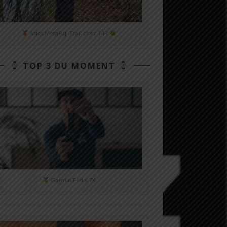
Asics MetaFuji Trail chez T4R
TOP 3 DU MOMENT
Garmin Fénix 7X