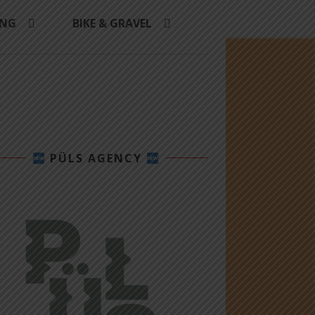
ING
BIKE & GRAVEL
PÜLS AGENCY