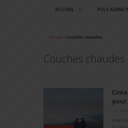
ACCUEIL
PÜLS AGENC
Accueil
»
Couches chaudes
Couches chaudes
Cimal
pour 
27 
Pour ce
!), c’es