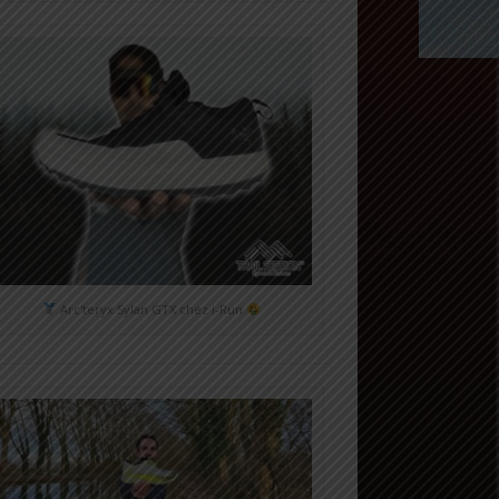
Arc'teryx Sylan GTX chez i-Run