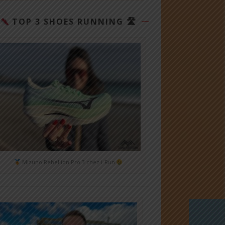
TOP 3 SHOES RUNNING 🛣
Mizuno Rebellion Pro 3 chez i-Run