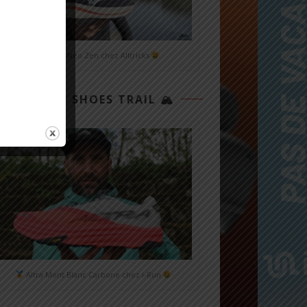
Mizuno Neo Zen chez Alltricks
TOP 3 SHOES TRAIL 🏔
Altra Mont Blanc Carbone chez i-Run