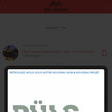
Marqueurs › CTM
4 AOÛT 2022 • PAR JULIEN PICOT
Ultra Carbon Race Rebel Craft CTM [ Test 2022 ]
: Let’s Rage !
RETROUVEZ-NOUS SOUS NOTRE NOUVEAU NOM & NOUVEAU PROJET
Retour au début