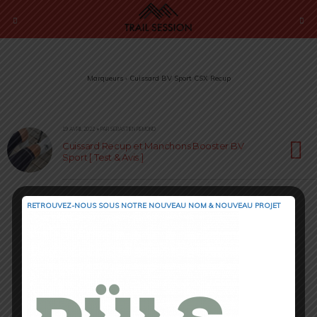
Marqueurs › Cuissard BV Sport CSX Recup
19 AVRIL 2022 • PAR SÉBASTIEN RÉMOND
Cuissard Recup et Manchons Booster BV
Sport [ Test & Avis ]
RETROUVEZ-NOUS SOUS NOTRE NOUVEAU NOM & NOUVEAU PROJET
Retour au début