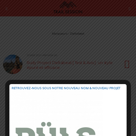
Marqueurs › Deltabeat
22 MARS 2022 • PAR NADIA JAS
Rudy Project Deltabeat [ Test & Avis ] : un style
épuré et efficace
RETROUVEZ-NOUS SOUS NOTRE NOUVEAU NOM & NOUVEAU PROJET
Retour au début