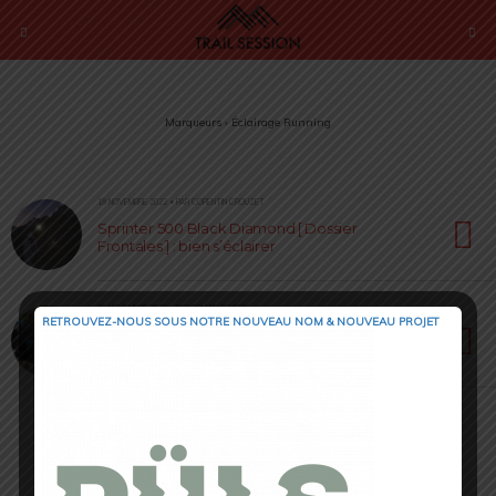
Marqueurs › Éclairage Running
18 NOVEMBRE 2022 • PAR CORENTIN CROUZET
Sprinter 500 Black Diamond [ Dossier
Frontales ] : bien s’éclairer
10 NOVEMBRE 2021 • PAR ROMAIN SEMPEY
RETROUVEZ-NOUS SOUS NOTRE NOUVEAU NOM & NOUVEAU PROJET
EVADICT ON TRAIL 900 : une frontale pour voir
de nuit comme de jour