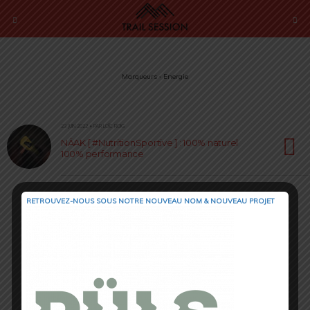
Marqueurs › Energie
23 JUIN 2022 • PAR LOÏC ROIG
NÄAK [ #NutritionSportive ] : 100% naturel
100% performance
RETROUVEZ-NOUS SOUS NOTRE NOUVEAU NOM & NOUVEAU PROJET
Retour au début