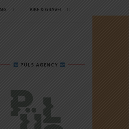
ING
BIKE & GRAVEL
PÜLS AGENCY