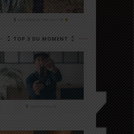
Asics MetaFuji Trail chez T4R
TOP 3 DU MOMENT
Garmin Fénix 7X