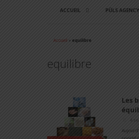
ACCUEIL
PÜLS AGENC
Accueil
»
equilibre
equilibre
Les b
équi
4 s
Aujourd’
sportif 