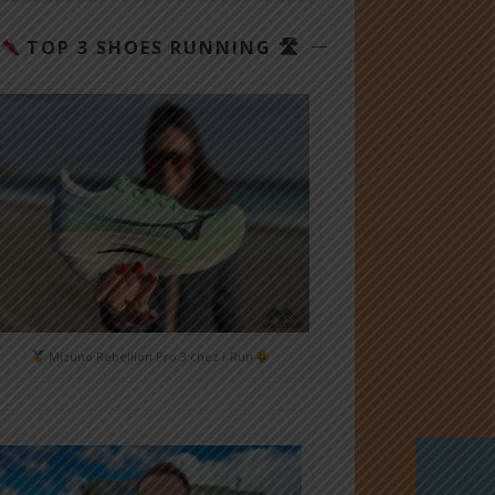
TOP 3 SHOES RUNNING 🛣
Mizuno Rebellion Pro 3 chez i-Run