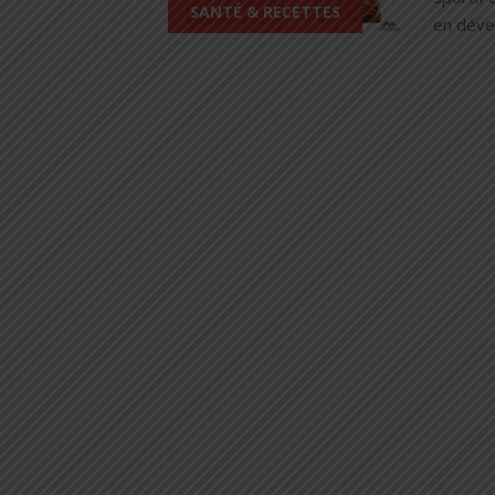
SANTÉ & RECETTES
en dével