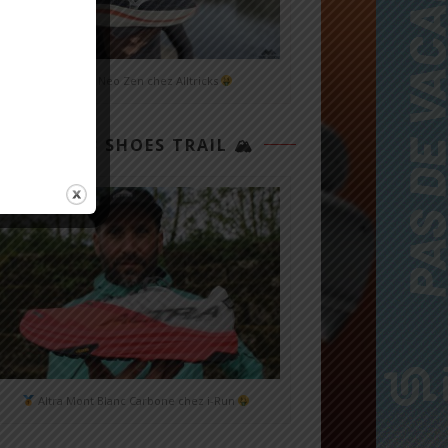
Mizuno Neo Zen chez Alltricks
TOP 3 SHOES TRAIL 🏔
Altra Mont Blanc Carbone chez i-Run