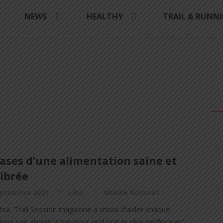
Y
NEWS
HEALTHY
TRAIL & RUNN
ases d’une alimentation saine et
librée
eptembre 2021
Like
Noëllie Rousset
hui, Trail Session magazine a choisi d’aider chaque
dans son alimentation pour qu’il soit le plus performant