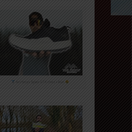
Arc'teryx Sylan GTX chez i-Run