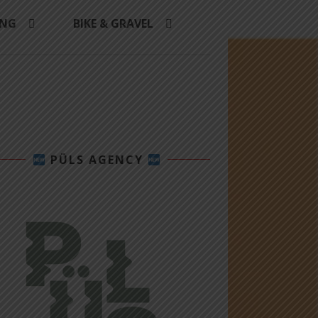
ING
BIKE & GRAVEL
PÜLS AGENCY