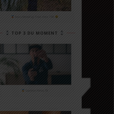
Asics MetaFuji Trail chez T4R
TOP 3 DU MOMENT
Garmin Fénix 7X