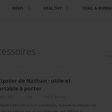
Y
NEWS
HEALTHY
TRAIL & RUNN
cessoires
ipster de Nathan : utile et
rtable à porter
oût 2021
Like
Cédric Masip
plupart des runners et runneuses, trouver la ceinture de
qui ne ballote pas et ne gêne pas, est difficile à