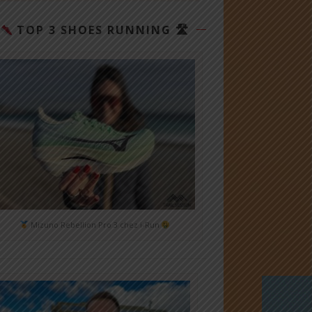
TOP 3 SHOES RUNNING 🛣
Mizuno Rebellion Pro 3 chez i-Run