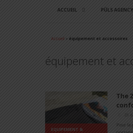
ACCUEIL
PÜLS AGENC
Accueil
»
équipement et accessoires
équipement et ac
The Z
confo
25 a
Pour la 
EQUIPEMENT &
portage 