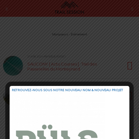
Marqueurs › Événement
27 AVRIL 2023 • PAR NOËLLIE ROUSSET
SAUCONY [ Actu Courses ] : Trail des
Passerelles du Monteynard
26 FÉVRIER 2021 • PAR SÉBASTIEN RÉMOND
RETROUVEZ-NOUS SOUS NOTRE NOUVEAU NOM & NOUVEAU PROJET
Ut4M 2021 : 4 massifs pour un Ultra-Trail à la
carte