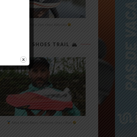
Mizuno Neo Zen chez Alltricks
TOP 3 SHOES TRAIL 🏔
Altra Mont Blanc Carbone chez i-Run