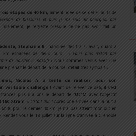
trois étapes de 40 km
, aiment l’idée de se défier au fil de
revenais de blessures et puis je me suis dit pourquoi pas
finalement, je regrette presque de ne pas avoir fait un
édente, Stéphanie B
., habituée des trails, avait, quant à
 40 km espacées de deux jours : «
Faire plus n’était pas
rmis de boucler 2 massifs
!
Nous sommes venus avec une
e prenait le départ de la course, c’était très sympa
!
»
ronnés, Nicolas A. a tenté de réaliser, pour son
un véritable challenge
! Avant de relever ce défi, il s’est
tances puis il a pris le départ de l’
Ut4M
avec l’objectif
 160 Xtrem
. «
C’était dur
!
Après une arrivée dans la nuit à
à 6h30 pour le dernier 40 km. Je n’ai pas atteint mon but en
 Rendez-vous le 18 juillet sur la ligne d’arrivée à Grenoble