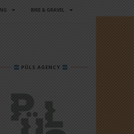
ING
BIKE & GRAVEL
PÜLS AGENCY