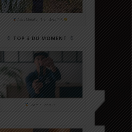
Asics MetaFuji Trail chez T4R
TOP 3 DU MOMENT
Garmin Fénix 7X