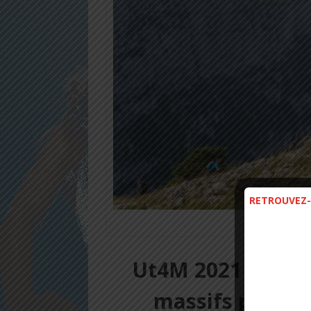
RETROUVEZ-
Verc
Ut4M 2021 :
DES 
massifs pour un