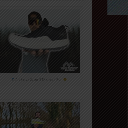
Arc'teryx Sylan GTX chez i-Run