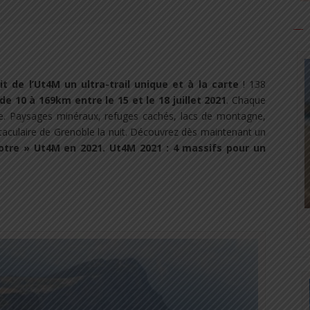
it de l’Ut4M un ultra-trail unique et à la carte
! 138
e 10 à 169km entre le 15 et le 18 juillet 2021
. Chaque
. Paysages minéraux, refuges cachés, lacs de montagne,
taculaire de Grenoble la nuit. Découvrez dès maintenant un
otre » Ut4M en 2021. Ut4M 2021 : 4 massifs pour un