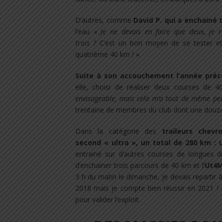
D’autres, comme
David P. qui a enchainé 
l’eau «
Je ne devais en faire que deux, je 
trois
?
C’est un bon moyen de se tester et 
quatrième 40 km
!
».
Suite à son accouchement l’année préc
elle, choisi de réaliser deux courses de
envisageable, mais cela m’a tout de même pe
trentaine de membres du club dont une douzain
Dans la catégorie des
traileurs chev
second « ultra », un total de 280 km
: 
entrainé sur d’autres courses de longues dis
d’enchainer trois parcours de 40 km et l’
Ut4M
3 h du matin le dimanche, je devais repartir 
2018 mais je compte bien réussir en 2021
!
»
pour valider l’exploit.