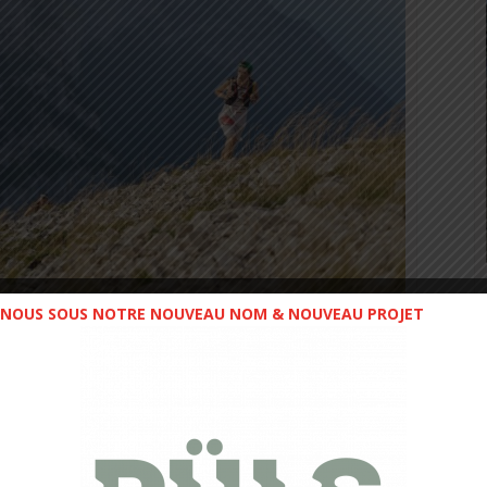
NOUS SOUS NOTRE NOUVEAU NOM & NOUVEAU PROJET
ors © Ut4M – A. Japiot
COURSES POUR TOUS : 4
 Ultra-Trail à la carte