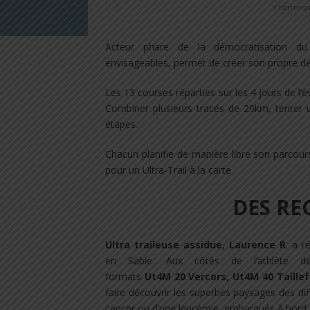
Chartreus
Acteur phare de la démocratisation du t
envisageables, permet de créer son propre défi, 
Les 13 courses réparties sur les 4 jours de l’é
Combiner plusieurs tracés de 20km, tenter
étapes.
Chacun planifie de manière libre son parcours
pour un Ultra-Trail à la carte
DES RE
Ultra traileuse assidue, Laurence R
. a ré
en Sable. Aux côtés de l’athlète 
formats
Ut4M 20 Vercors, Ut4M 40 Taillef
faire découvrir les superbes paysages des di
cancer ou d’une leucémie, embarqués à bord d