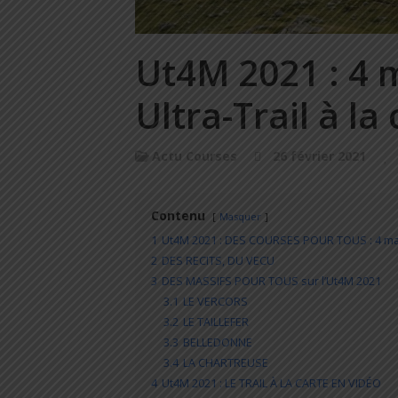
Ut4M 2021 : 4 
Ultra-Trail à la
Actu Courses
26 février 2021
Contenu
Masquer
1
Ut4M 2021 : DES COURSES POUR TOUS : 4 massi
2
DES RECITS, DU VECU
3
DES MASSIFS POUR TOUS sur l’Ut4M 2021
3.1
LE VERCORS
3.2
LE TAILLEFER
3.3
BELLEDONNE
3.4
LA CHARTREUSE
4
Ut4M 2021 : LE TRAIL À LA CARTE EN VIDÉO