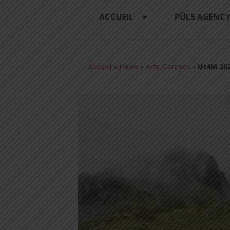
ACCUEIL
PÜLS AGENC
Accueil
»
News
»
Actu Courses
»
Ut4M 202