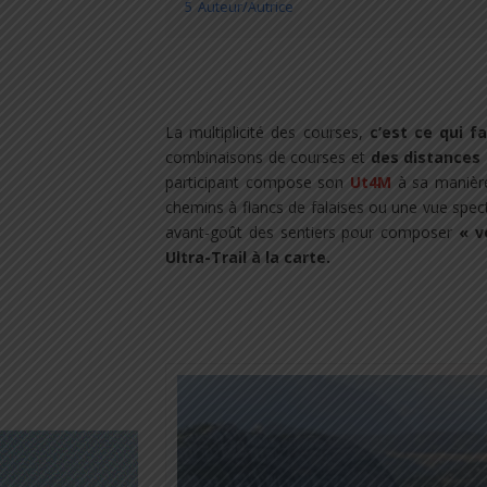
5
Auteur/Autrice
La multiplicité des courses,
c’est ce qui fa
combinaisons de courses et
des distances d
participant compose son
Ut4M
à sa manière
chemins à flancs de falaises ou une vue spec
avant-goût des sentiers pour composer
« v
Ultra-Trail à la carte.