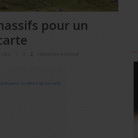
massifs pour un
 carte
Like
0
Sébastien Rémond
fs pour un Ultra-Trail à la carte