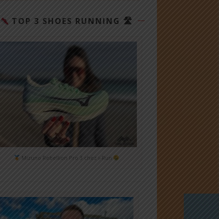
TOP 3 SHOES RUNNING 🛣
Mizuno Rebellion Pro 3 chez i-Run