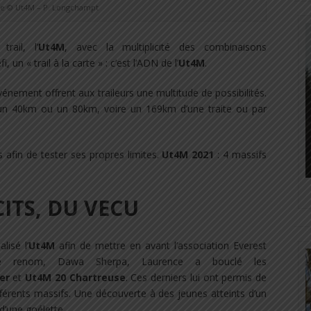
e © Ut4M – P. Longchampt
rail, l’
Ut4M
, avec la multiplicité des combinaisons
un « trail à la carte » : c’est l’ADN de l’
Ut4M
.
vénement offrent aux traileurs une multitude de possibilités.
 un 40km ou un 80km, voire un 169km d’une traite ou par
 afin de tester ses propres limites.
Ut4M 2021
: 4 massifs
CITS, DU VECU
alisé l’
Ut4M
afin de mettre en avant l’association Everest
de renom, Dawa Sherpa, Laurence a bouclé les
er
et
Ut4M 20 Chartreuse
. Ces derniers lui ont permis de
fférents massifs. Une découverte à des jeunes atteints d’un
’une goélette.