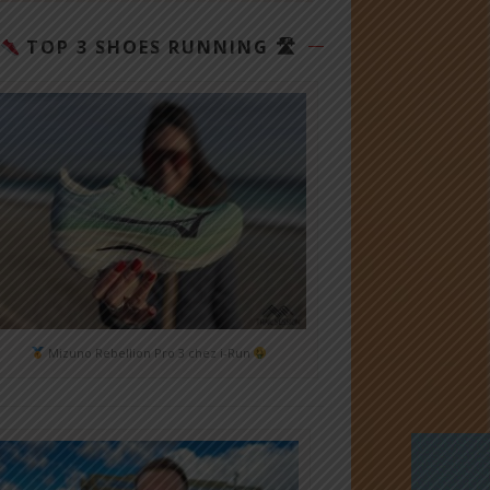
TOP 3 SHOES RUNNING 🛣
Mizuno Rebellion Pro 3 chez i-Run