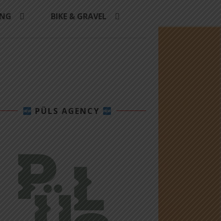
ING
BIKE & GRAVEL
PÜLS AGENCY