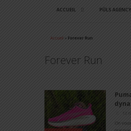
ACCUEIL
PÜLS AGENC
Accueil
»
Forever Run
Forever Run
Puma 
dyna
12 m
On vous
marque 