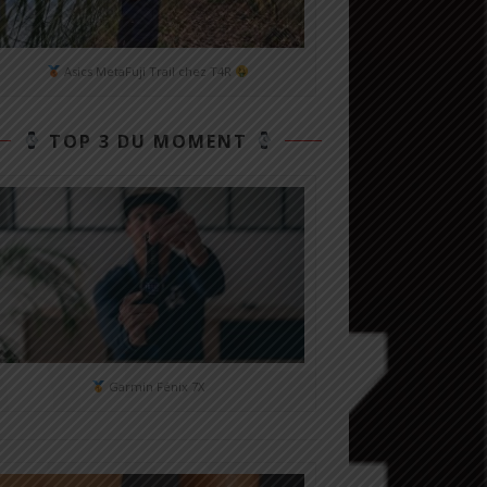
Asics MetaFuji Trail chez T4R
TOP 3 DU MOMENT
Garmin Fénix 7X