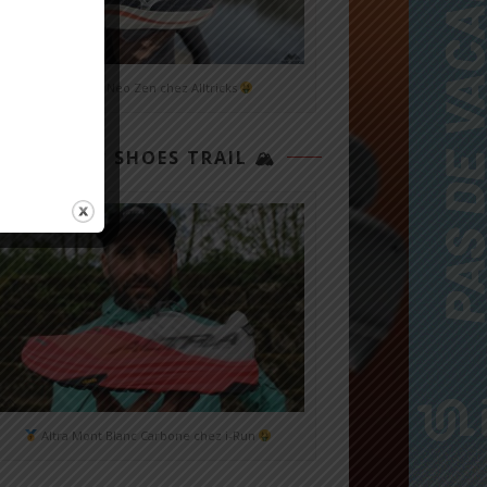
Mizuno Neo Zen chez Alltricks
TOP 3 SHOES TRAIL 🏔
Altra Mont Blanc Carbone chez i-Run