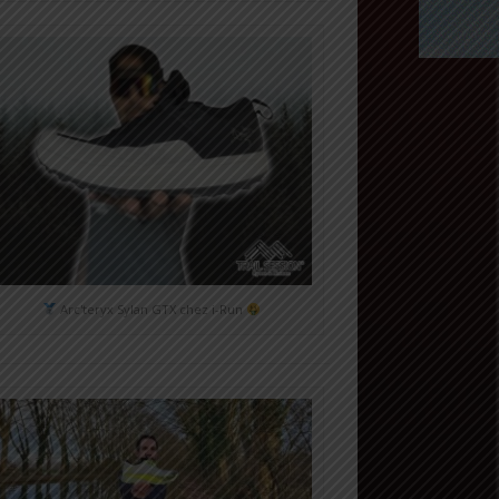
Arc'teryx Sylan GTX chez i-Run