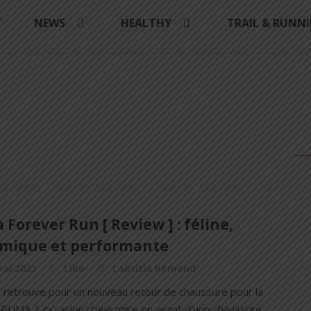
Y
NEWS
HEALTHY
TRAIL & RUNN
Forever Run [ Review ] : féline,
mique et performante
ai 2023
Like
Laëtitia Rémond
 retrouve pour un nouveau retour de chaussure pour la
PUMA. L’occasion d’une mise en avant d’une chaussure