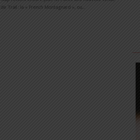
 de Trail : la « French Montagnard », ou...