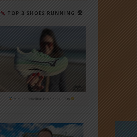
TOP 3 SHOES RUNNING 🛣
Mizuno Rebellion Pro 3 chez i-Run