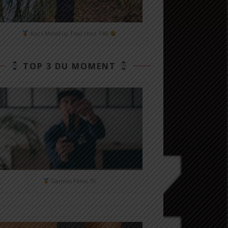
Asics MetaFuji Trail chez T4R
TOP 3 DU MOMENT
Garmin Fénix 7X