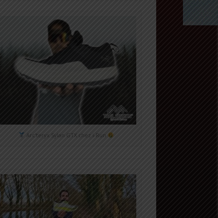
Arc'teryx Sylan GTX chez i-Run