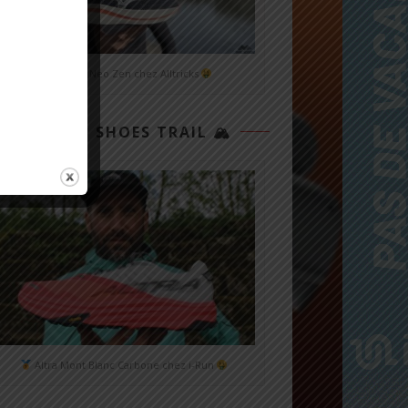
Mizuno Neo Zen chez Alltricks
TOP 3 SHOES TRAIL 🏔
Altra Mont Blanc Carbone chez i-Run