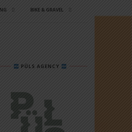
ING
BIKE & GRAVEL
PÜLS AGENCY