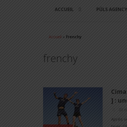
ACCUEIL
PÜLS AGENC
Accueil
»
frenchy
frenchy
Cima
] : u
23 m
Après vo
hiver, C