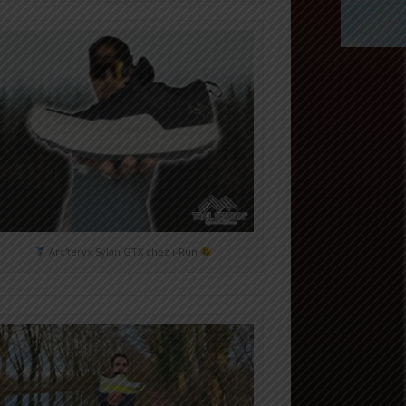
Arc'teryx Sylan GTX chez i-Run