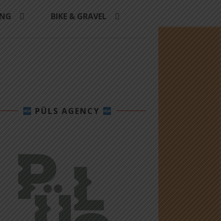
ING
BIKE & GRAVEL
PÜLS AGENCY