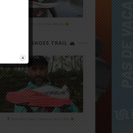
Mizuno Neo Zen chez Alltricks
TOP 3 SHOES TRAIL 🏔
Altra Mont Blanc Carbone chez i-Run