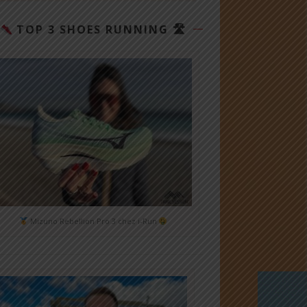
TOP 3 SHOES RUNNING 🛣
Mizuno Rebellion Pro 3 chez i-Run