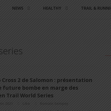
Y
NEWS
HEALTHY
TRAIL & RUNN
series
 Cross 2 de Salomon : présentation
e future bombe en marge des
n Trail World Series
uin 2021
Like
Romain Sempey