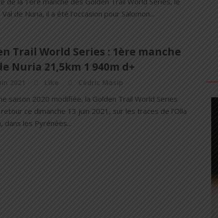
e de la 1ère manche des Golden Trail World Séries, le
à Val de Nuria, il a été l'occasion pour Salomon...
n Trail World Series : 1ère manche
de Nuria 21,5km 1 940m d+
uin 2021
Like
Cédric Masip
ne saison 2020 modifiée, la Golden Trail World Series
 retour ce dimanche 13 juin 2021, sur les traces de l’Olla
, dans les Pyrénées...