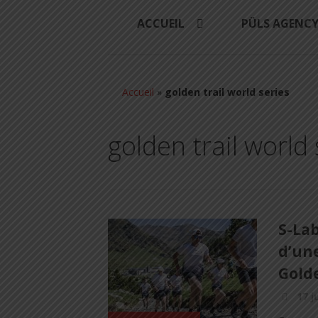
ACCUEIL
PÜLS AGENC
Accueil
»
golden trail world series
golden trail world 
S-Lab
d’un
Golde
17 j