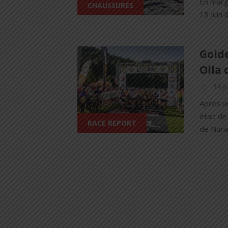
En marg
CHAUSSURES
13 juin 
Golde
Olla 
14 j
Après u
était de
RACE REPORT
de Nuria