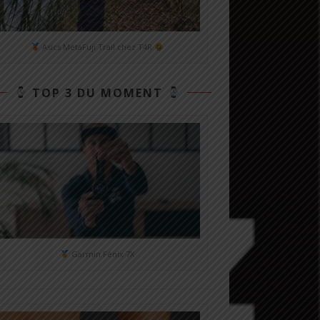
Asics MetaFuji Trail chez T4R
TOP 3 DU MOMENT
Garmin Fénix 7X