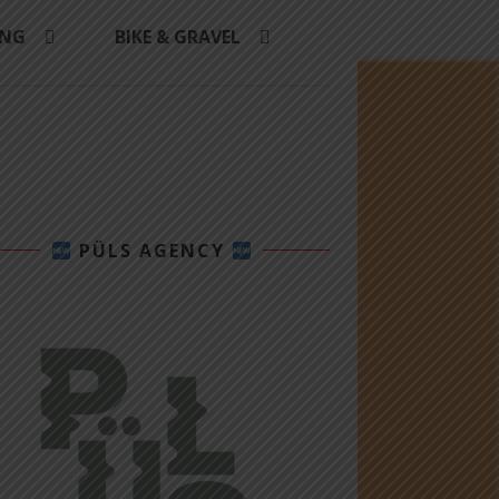
ING
BIKE & GRAVEL
PÜLS AGENCY