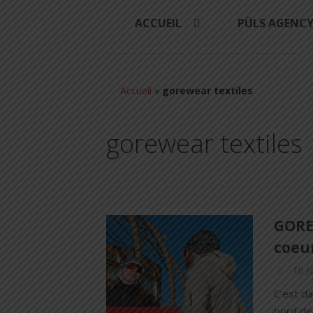
ACCUEIL
PÜLS AGENC
Accueil
»
gorewear textiles
gorewear textiles
GORE
coeur
10 j
C’est da
bord de