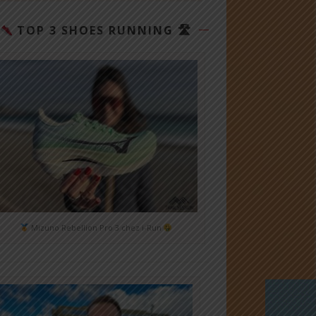
TOP 3 SHOES RUNNING 🛣
Mizuno Rebellion Pro 3 chez i-Run