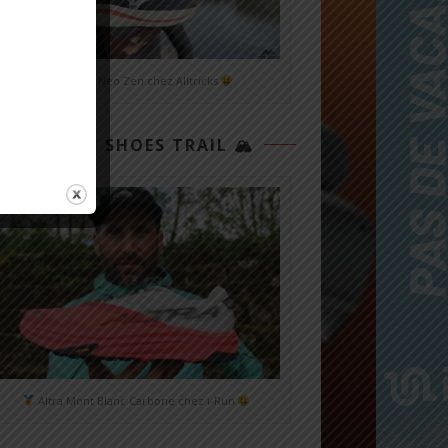
Mizuno Neo Zen chez Alltricks
TOP 3 SHOES TRAIL 🏔
Altra Mont Blanc Carbone chez i-Run