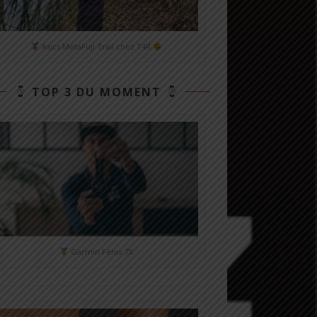
Asics MetaFuji Trail chez T4R
TOP 3 DU MOMENT
Garmin Fénix 7X