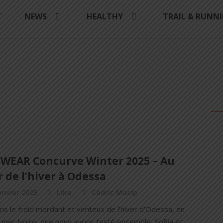
Y
NEWS
HEALTHY
TRAIL & RUNN
WEAR Concurve Winter 2025 – Au
 de l’hiver à Odessa
anvier 2025
Like
Cédric Masip
ns le froid mordant et venteux de l'hiver d’Odessa, en
 mer Noire, que nous avons testé ensemble, Sofiia et