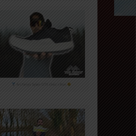
Arc'teryx Sylan GTX chez i-Run