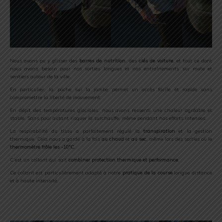
Nous avons pu y glisser des
barres de nutrition
, des
clés de voiture
, et tout ce dont
nous avons besoin pour nos sorties longues et nos entraînements sur route et
sentiers autour de la ville.
En particulier, la poche sur la jambe permet un accès facile et rapide sans
compromettre la liberté de mouvement.
En dépit des températures glaciales, nous avons ressenti une chaleur agréable et
stable. Sans pour autant risquer la surchauffe, même pendant nos efforts intenses.
La respirabilité du tissu a parfaitement régulé la
transpiration
et la gestion
thermique. Cela nous a gardé à la fois
au chaud
et
au sec
, même lors des sorties où le
thermomètre frôle les -10°C
.
C’est un collant qui sait
combiner protection thermique et performance
.
Ce collant est particulièrement adapté à notre
pratique de la course
longue distance
et à haute intensité.