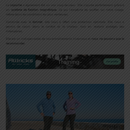
La
capuche
a également été un vrai coup de cœur. Elle s’ajuste parfaitement grâce à
un
système de fixation magnétique.
Ce qui l’empêche de souffler sur notre visage,
même dans les conditions les plus venteuses.
Combinée avec le
bonnet
, elle nous a offert une protection optimale. Elle nous a
permis de courir dans le confort et la chaleur, tout en restant protégés des
intempéries.
Elle est un indispensable de nos entraînements hivernaux et
nous ne pouvons que la
recommander
.