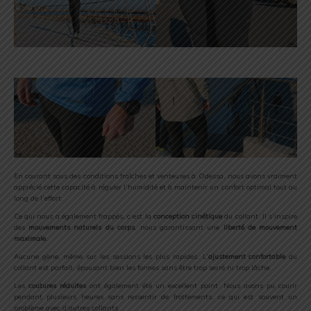
En courant sous des conditions fraîches et venteuses à Odessa, nous avons vraiment
apprécié cette capacité à réguler l’humidité et à maintenir un confort optimal tout au
long de l’effort.
Ce qui nous a également frappés, c’est la
conception cinétique
du collant. Il s’inspire
des
mouvements naturels du corps
, nous garantissant une
liberté de mouvement
maximale
.
Aucune gène, même sur les sessions les plus rapides. L’
ajustement confortable
du
collant est parfait, épousant bien les formes sans être trop serré ni trop lâche.
Les
coutures réduites
ont également été un excellent point. Nous avons pu courir
pendant plusieurs heures sans ressentir de frottements, ce qui est souvent un
problème avec d’autres collants.