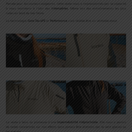
Pensée pour les coureurs exigeants, cette veste nous a impressionnés par sa capacité
à nous maintenir à l’abri des
intempéries.
Même lors des entraînements les plus
rudes en bord de mer Noire.
La technologie
Gore-Tex ePE
et
Performance
s’est révélée être un véritable atout.
La veste a tenu sa promesse d’une
imperméabilité irréprochable.
Elle nous a permis
de rester concentrés sur nos efforts sans jamais être distraits par le vent glacial ou
les averses.