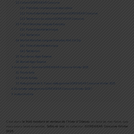
2.2
Collant GOREWEAR Concurve
2.2.1
Premières impressions et description
2.2.2
Fiche d’identité technique collant GOREWEAR Concurve
2.2.3
Test terrain du collant GOREWEAR Concurve
2.3
T-Shirt Manches Longues Everyday
2.3.1
Fiche d’identité technique
2.3.2
Test terrain
2.4
Maillot Manches Longues Everyday Mid 1/4 Zip
2.4.1
Fiche d’identité technique
2.4.2
Test terrain
2.5
Tour de cou léger Essence
2.6
Bonnet léger Essence
3
Avis global – Gamme GOREWEAR Concurve Winter 2025
3.1
Points forts
3.2
Points faibles
3.3
Note globale de 5 / 5 pour cette gamme GOREWEAR Concurve Winter 2025
4
Où acheter cette gamme GOREWEAR Concurve Winter 2025 ?
5
Auteur/Autrice
C’est dans
le froid mordant et venteux de l’hiver d’Odessa
, en bord de mer Noire, que
nous avons testé ensemble,
Sofiia et moi
, la collection
GOREWEAR Concurve Winter
2025
.