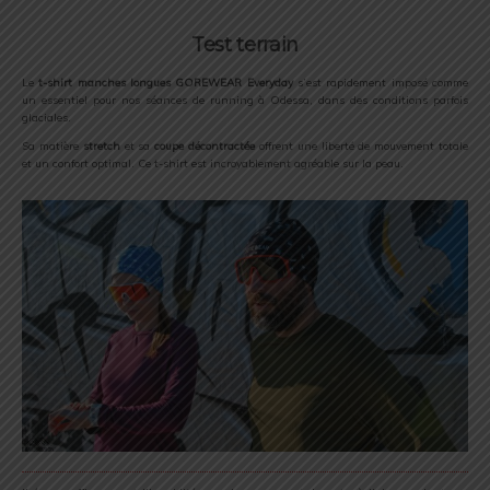
Test terrain
Le
t-shirt manches longues GOREWEAR Everyday
s’est rapidement imposé comme
un essentiel pour nos séances de running à Odessa, dans des conditions parfois
glaciales.
Sa matière
stretch
et sa
coupe décontractée
offrent une liberté de mouvement totale
et un confort optimal. Ce t-shirt est incroyablement agréable sur la peau.