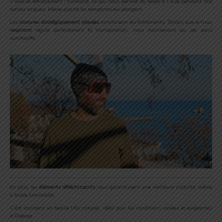
Il évacue efficacement l’humidité, ce qui nous permet de rester à l’aise pendant nos
sorties longues. Même quand les températures plongent.
Les
coutures stratégiquement placées
minimisent les frottements. Tandis que le tissu
respirant
régule parfaitement la transpiration, nous maintenant au sec sans
surchauffe.
En plus, les
éléments réfléchissants
nous garantissent une meilleure visibilité, même
à faible luminosité.
C’est vraiment un textile très complet, idéal pour les conditions variées et exigeantes
d’Odessa.