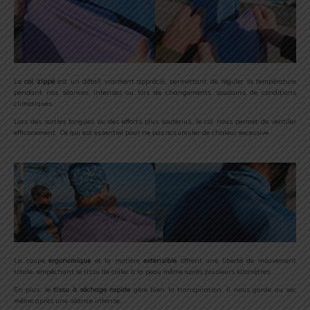
Le
col zippé
est un détail vraiment apprécié, permettant de réguler la température
pendant nos séances intenses ou lors de changements soudains de conditions
climatiques.
Lors des sorties longues ou des efforts plus soutenus, le col nous permet de ventiler
efficacement. Ce qui est essentiel pour ne pas accumuler de chaleur excessive.
La coupe
ergonomique
et la matière
extensible
offrent une liberté de mouvement
totale, empêchant le tissu de coller à la peau même après plusieurs kilomètres.
En plus, le
tissu à séchage rapide
gère bien la transpiration. Il nous garde au sec
même après une séance intense.