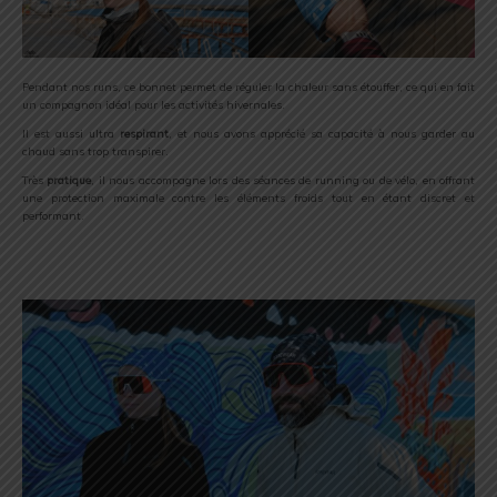
Pendant nos runs, ce bonnet permet de réguler la chaleur sans étouffer, ce qui en fait
un compagnon idéal pour les activités hivernales.
Il est aussi ultra
respirant
, et nous avons apprécié sa capacité à nous garder au
chaud sans trop transpirer.
Très
pratique
, il nous accompagne lors des séances de running ou de vélo, en offrant
une protection maximale contre les éléments froids tout en étant discret et
performant.