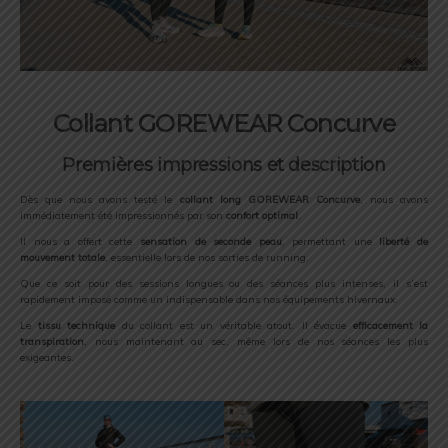
Collant GOREWEAR Concurve
Premières impressions et description
Dès que nous avons testé le
collant long GOREWEAR Concurve
, nous avons
immédiatement été impressionnés par son
confort optimal
.
Il nous a offert cette
sensation de seconde peau
, permettant une
liberté de
mouvement totale
, essentielle lors de nos sorties de running.
Que ce soit pour des sessions longues ou des séances plus intenses, il s’est
rapidement imposé comme un indispensable dans nos équipements hivernaux.
Le
tissu technique
du collant est un véritable atout. Il évacue
efficacement la
transpiration
, nous maintenant au sec, même lors de nos séances les plus
exigeantes.