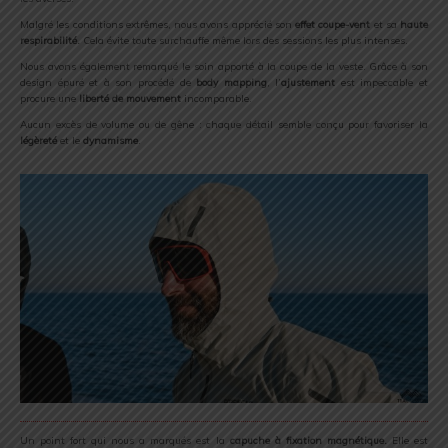
Malgré les conditions extrêmes, nous avons apprécié son
effet coupe-vent
et sa
haute
respirabilité.
Cela évite toute surchauffe même lors des sessions les plus intenses.
Nous avons également remarqué le soin apporté à la coupe de la veste. Grâce à son
design épuré et à son procédé de
body mapping
, l’
ajustement
est impeccable et
procure une
liberté de mouvement
incomparable.
Aucun excès de volume ou de gêne : chaque détail semble conçu pour favoriser la
légèreté
et le
dynamisme
.
Un point fort qui nous a marqués est la
capuche à fixation magnétique.
Elle est