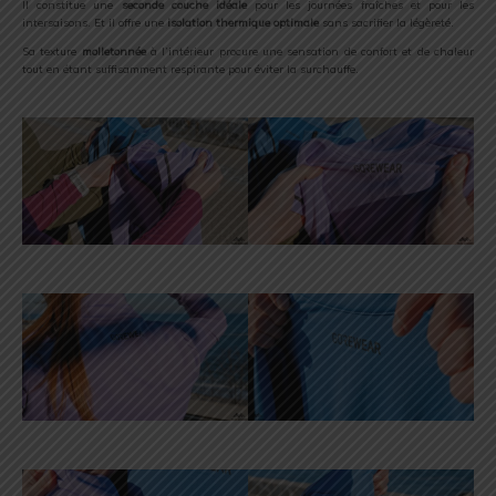
Il constitue une
seconde couche idéale
pour les journées fraîches et pour les
intersaisons. Et il offre une
isolation thermique optimale
sans sacrifier la légèreté.
Sa texture
molletonnée
à l’intérieur procure une sensation de confort et de chaleur
tout en étant suffisamment respirante pour éviter la surchauffe.