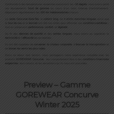
Confrontés à des températures ressenties avoisinant les
-10 degrés
, nous avons porté
ces équipements
haut de gamme
au cours d’un mois intense d’entraînement,
dépassant régulièrement les
100 km hebdomadaires
chacun.
La
veste Concurve Gore-Tex
, le
collant long
, les
t-shirts manches longues
, ainsi que
le
tour de cou
et le
bonnet
ont été nos alliés pour affronter ces
conditions extrêmes ;
tout en préservant
performance
,
confort
, et
légèreté
.
Au fil des
séances de qualité
et des
sorties longues
, nous avons pu apprécier la
technicité
et l’
efficacité
de ces textiles.
Ils ont été capables de
conserver la chaleur corporelle
, d’
évacuer la transpiration
et
de
braver les vents les plus rudes
.
Dans ce retour test terrain, nous partageons notre expérience complète avec les
produits
GOREWEAR Concurve
: leur comportement face à des
conditions hivernales
exigeantes
, leurs atouts, et les sensations qu’ils nous ont procurées.
Preview – Gamme
GOREWEAR Concurve
Winter 2025