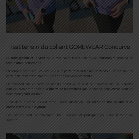
Test terrain du collant GOREWEAR Concurve
Le
froid glacial
et le
vent
de la mer Noire n’ont rien eu de rédhibitoire grâce à ce
textile ultra-performant.
La coupe cinétique du collant, qui suit parfaitement les mouvements du corps, nous a
permis de rester totalement libres dans nos déplacements.
En traînant sur les bords de mer d’Odessa, où le vent peut souffler fort, nous avons
particulièrement apprécié la
liberté de mouvement
que le collant nous offrait, tout en
nous protégeant du froid.
Deux détails pratiques ont retenu notre attention : la
poche en bas du dos
et la
poche latérale sur la jambe
.
Ces poches sont véritablement bien pensées et pratiques pour nos besoins de
sportifs.