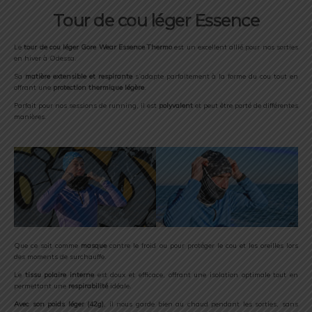
Tour de cou léger Essence
Le
tour de cou léger Gore Wear Essence Thermo
est un excellent allié pour nos sorties
en hiver à Odessa.
Sa
matière extensible et respirante
s’adapte parfaitement à la forme du cou tout en
offrant une
protection thermique légère
.
Parfait pour nos sessions de running, il est
polyvalent
et peut être porté de différentes
manières.
Que ce soit comme
masque
contre le froid ou pour protéger le cou et les oreilles lors
des moments de surchauffe.
Le
tissu polaire interne
est doux et efficace, offrant une isolation optimale tout en
permettant une
respirabilité
idéale.
Avec son poids léger (42g)
, il nous garde bien au chaud pendant les sorties, sans