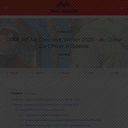
10 Janvier 2025
GOREWEAR Concurve Winter 2025 – Au Coeur
De L’hiver À Odessa
Cédric Masip
Partager
Tweeter
Épingler
E-mail
SMS
Contenu
Masquer
1
Preview – Gamme GOREWEAR Concurve Winter 2025
2
Review – Gamme GOREWEAR Concurve Winter 2025
2.1
Veste GOREWEAR Concurve Gore-Tex
2.1.1
Premières impressions et description
2.1.2
Fiche d’identité technique veste GOREWEAR Concurve Gore-Tex
2.1.3
Test terrain de la veste GOREWEAR Concurve Gore-Tex