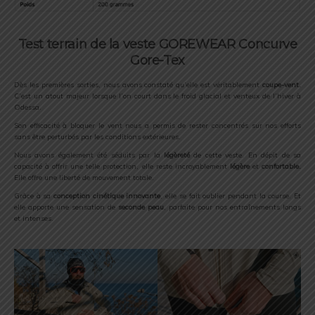
Test terrain de la veste GOREWEAR Concurve
Gore-Tex
Dès les premières sorties, nous avons constaté qu’elle est véritablement
coupe-vent.
C’est un atout majeur lorsque l’on court dans le froid glacial et venteux de l’hiver à
Odessa.
Son efficacité à bloquer le vent nous a permis de rester concentrés sur nos efforts
sans être perturbés par les conditions extérieures.
Nous avons également été séduits par la
légèreté
de cette veste. En dépit de sa
capacité à offrir une telle protection, elle reste incroyablement
légère
et
confortable.
Elle offre une liberté de mouvement totale.
Grâce à sa
conception cinétique innovante
, elle se fait oublier pendant la course. Et
elle apporte une sensation de
seconde peau
, parfaite pour nos entraînements longs
et intenses.