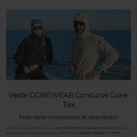
Veste GOREWEAR Concurve Gore-
Tex
Premières impressions et description
Dès les premières foulées avec la
veste GOREWEAR Concurve Gore-Tex
, Sofiia et moi
avons été séduits par son équilibre parfait entre
protection, légèreté, et confort
.