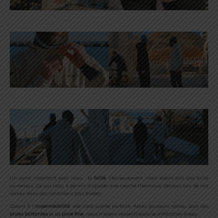
Un point important pour nous : la
taille
. Heureusement, nous avons pris une taille
au-dessus. Ce qui nous a permis d’ajouter une couche thermique dessous lors de nos
sorties dans des conditions plus froides.
Quant à l’
imperméabilité
, elle s’est avérée parfaite. Après plusieurs sorties sous des
pluies battantes
et de
pluie fine
, nous n’avons ressenti aucune infiltration d’eau.