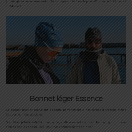
jamais gêner les mouvements. Un indispensable à avoir pour affronter le froid glacial
d’Odessa !
Bonnet léger Essence
Ce bonnet léger et polyvalent s’adapte parfaitement à nos sorties à Odessa, même
lors des journées glaciales.
Son
tissu polaire interne
nous protège efficacement du froid, tout en gardant nos
oreilles bien au chaud, idéal pour nos entraînements en hiver.