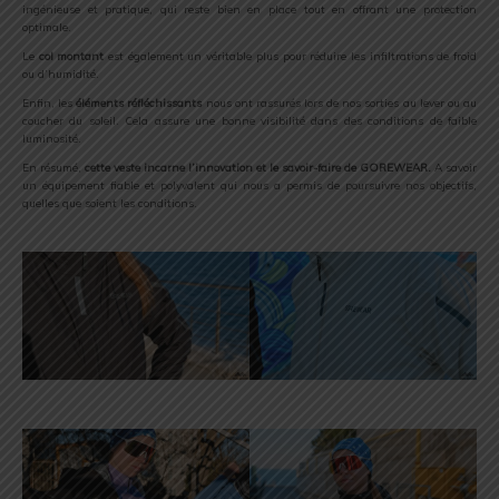
ingénieuse et pratique, qui reste bien en place tout en offrant une protection
optimale.
Le
col montant
est également un véritable plus pour réduire les infiltrations de froid
ou d’humidité.
Enfin, les
éléments réfléchissants
nous ont rassurés lors de nos sorties au lever ou au
coucher du soleil. Cela assure une bonne visibilité dans des conditions de faible
luminosité.
En résumé,
cette veste incarne l’innovation et le savoir-faire de GOREWEAR.
A savoir
un équipement fiable et polyvalent qui nous a permis de poursuivre nos objectifs,
quelles que soient les conditions.