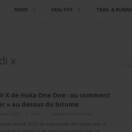
Y
NEWS
HEALTHY
TRAIL & RUNN
di x
I X de Hoka One One : ou comment
er » au dessus du bitume
nvier 2022
Like
Sébastien Rémond
ons l’année 2022 de la plus belle des façons par ce
croisé de la BONDI X de chez HOKA ONE ONE. Un