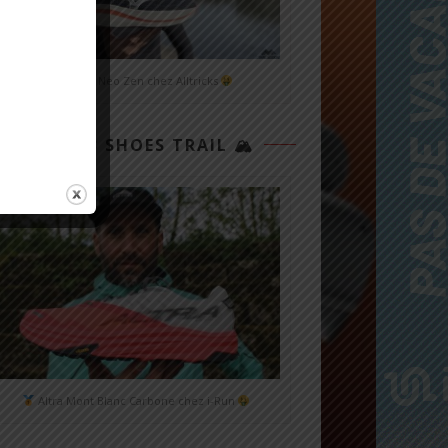
Mizuno Neo Zen chez Alltricks
TOP 3 SHOES TRAIL 🏔
Altra Mont Blanc Carbone chez i-Run