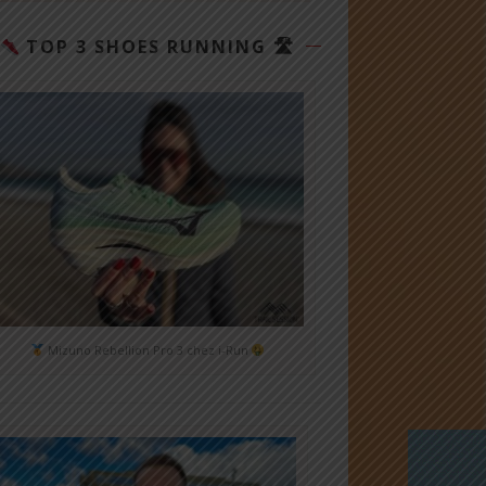
TOP 3 SHOES RUNNING 🛣
Mizuno Rebellion Pro 3 chez i-Run