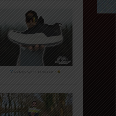
Arc'teryx Sylan GTX chez i-Run