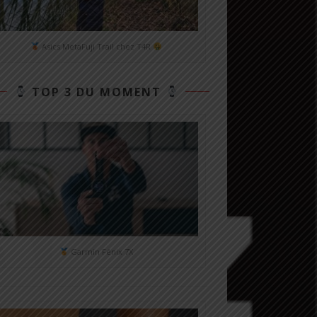
Asics MetaFuji Trail chez T4R
TOP 3 DU MOMENT
Garmin Fénix 7X