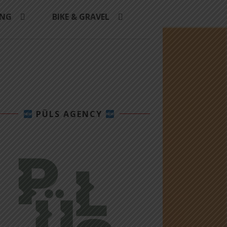
ING
BIKE & GRAVEL
PÜLS AGENCY