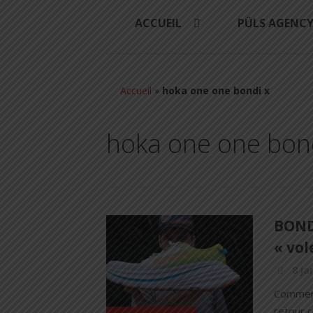
ACCUEIL
PÜLS AGENC
Accueil
»
hoka one one bondi x
hoka one one bon
BOND
« vol
8 ja
Commenç
retour 