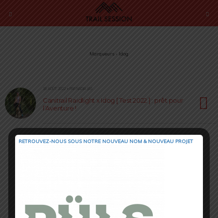
Marqueurs › Idog
16 AOÛT 2022 • PAR NADIA JAS
Canitrail Raidlight x Idog [ Test 2022 ] : prêt pour
l’Aventure !
RETROUVEZ-NOUS SOUS NOTRE NOUVEAU NOM & NOUVEAU PROJET
Retour au début