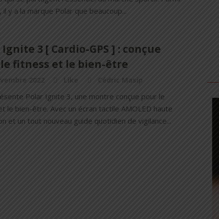
i, il y a la marque Polar que beaucoup...
 Ignite 3 [ Cardio-GPS ] : conçue
le fitness et le bien-être
ovembre 2022
Like
Cédric Masip
résente Polar Ignite 3, une montre conçue pour le
et le bien-être. Avec un écran tactile AMOLED haute
on et un tout nouveau guide quotidien de vigilance...