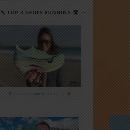
TOP 3 SHOES RUNNING 🛣
Mizuno Rebellion Pro 3 chez i-Run