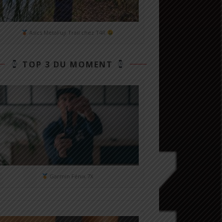
Asics MetaFuji Trail chez T4R
TOP 3 DU MOMENT
Garmin Fénix 7X