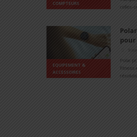
COMPTEURS
celles-c
Polar
pour 
9 n
Polar p
EQUIPEMENT &
fitness 
ACCESSOIRES
résoluti