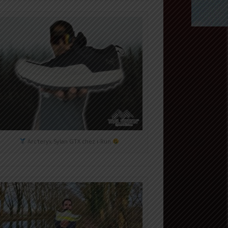
Arc'teryx Sylan GTX chez i-Run