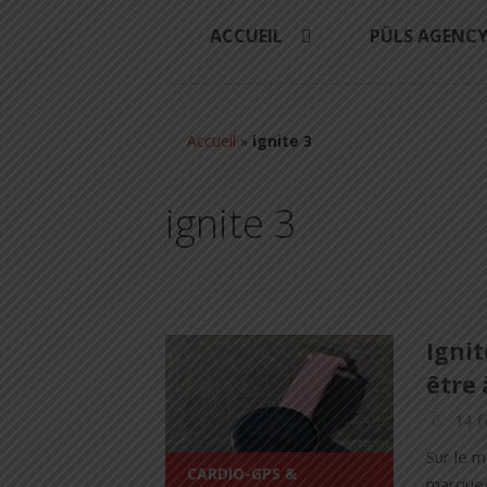
ACCUEIL
PÜLS AGENC
Accueil
»
ignite 3
ignite 3
Ignit
être 
14 f
Sur le m
CARDIO-GPS &
marques 