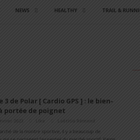
Y
NEWS
HEALTHY
TRAIL & RUNN
e 3 de Polar [ Cardio GPS ] : le bien-
à portée de poignet
évrier 2023
Like
Laëtitia Rémond
arché de la montre sportive, il y a beaucoup de
qui se partagent l’essentiel du marché sportif. Parmi