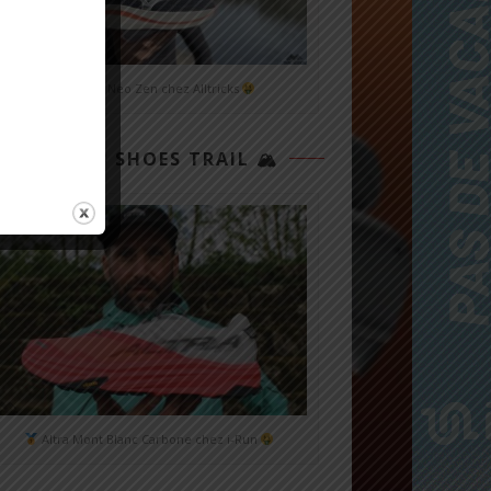
Mizuno Neo Zen chez Alltricks
TOP 3 SHOES TRAIL 🏔
Altra Mont Blanc Carbone chez i-Run