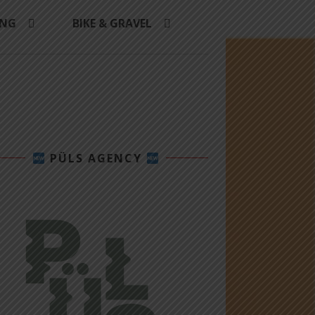
ING
BIKE & GRAVEL
PÜLS AGENCY