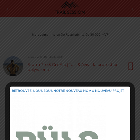
Marqueurs › Indice De Respirabilité De 80 000 MVP
13 MARS 2022 • PAR CÉDRIC MASIP
Storm Pro 3 CimAlp [ Test & Avis ] : la protection
polyvalente
RETROUVEZ-NOUS SOUS NOTRE NOUVEAU NOM & NOUVEAU PROJET
Retour au début