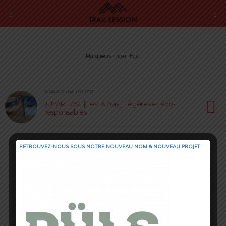
Marqueurs › Juyar Fast
19 MAI 2022 • PAR JULIEN PICOT
JUYAR FAST [ Test & Avis ] : légères et éco-
responsables
RETROUVEZ-NOUS SOUS NOTRE NOUVEAU NOM & NOUVEAU PROJET
Retour au début