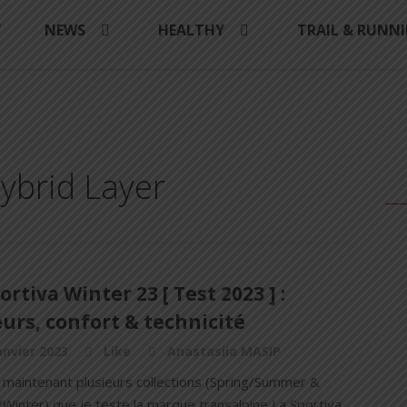
Y
NEWS
HEALTHY
TRAIL & RUNN
Hybrid Layer
ortiva Winter 23 [ Test 2023 ] :
urs, confort & technicité
anvier 2023
Like
Anastasiia MASIP
t maintenant plusieurs collections (Spring/Summer &
Winter) que je teste la marque transalpine La Sportiva.