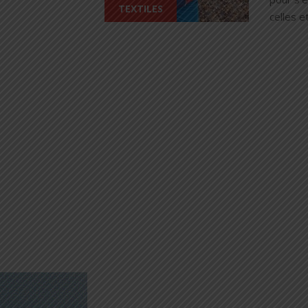
TEXTILES
celles e