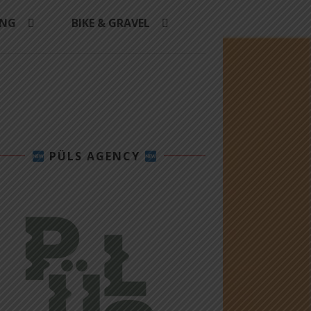
ING
BIKE & GRAVEL
PÜLS AGENCY