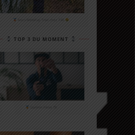
Asics MetaFuji Trail chez T4R
TOP 3 DU MOMENT
Garmin Fénix 7X