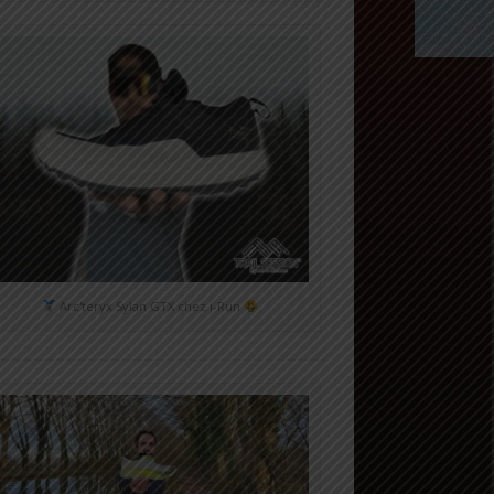
Arc'teryx Sylan GTX chez i-Run