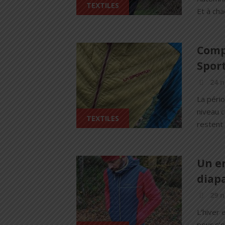
TEXTILES
Et à cha
Compa
Sport
24 
La péri
niveau c
TEXTILES
restent 
Un e
diapa
29 
L’hiver 
pour s’e