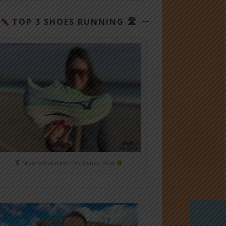
TOP 3 SHOES RUNNING 🛣
Mizuno Rebellion Pro 3 chez i-Run