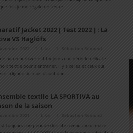
que fois je me régale de tester...
ratif Jacket 2022 [ Test 2022 ] : La
iva VS Haglöfs
novembre 2022
Like
Sébastien Rémond
ode automne/hiver est toujours une période délicate
hoix textile pour s’entrainer. Il y a celles et ceux qui
sur la lignée du mois d’août donc...
nsemble textile LA SPORTIVA au
son de la saison
novembre 2021
Like
Sébastien Rémond
est toujours une période délicate niveau choix textile
ntrainer mais LA SPORTIVA est là pour nous aider. Il y a