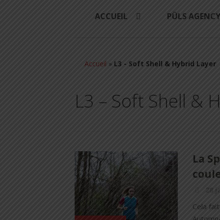
ACCUEIL
PÜLS AGENC
Accueil
»
L3 - Soft Shell & Hybrid Layer
L3 – Soft Shell & 
La Sp
coule
28 j
Cela fai
Automn/