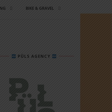
ING
BIKE & GRAVEL
PÜLS AGENCY