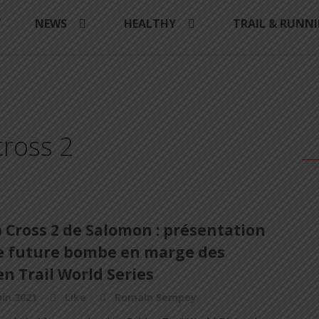
Y
NEWS
HEALTHY
TRAIL & RUNN
cross 2
 Cross 2 de Salomon : présentation
e future bombe en marge des
n Trail World Series
uin 2021
Like
Romain Sempey