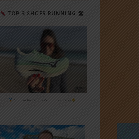
TOP 3 SHOES RUNNING 🛣
Mizuno Rebellion Pro 3 chez i-Run