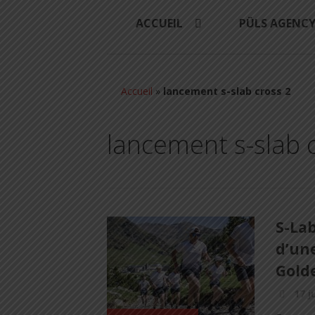
ACCUEIL
PÜLS AGENC
Accueil
»
lancement s-slab cross 2
lancement s-slab 
S-Lab
d’un
Golde
17 j