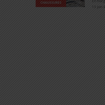
En marg
CHAUSSURES
13 juin 