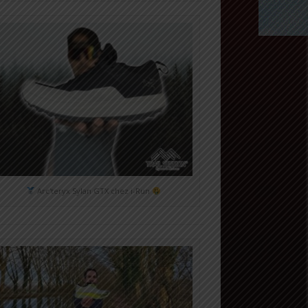
Arc'teryx Sylan GTX chez i-Run