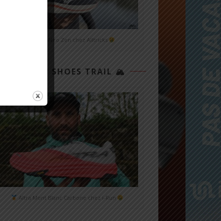
Mizuno Neo Zen chez Alltricks
TOP 3 SHOES TRAIL 🏔
Altra Mont Blanc Carbone chez i-Run