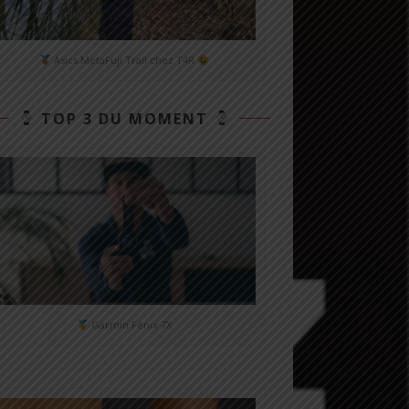
Asics MetaFuji Trail chez T4R
TOP 3 DU MOMENT
Garmin Fénix 7X