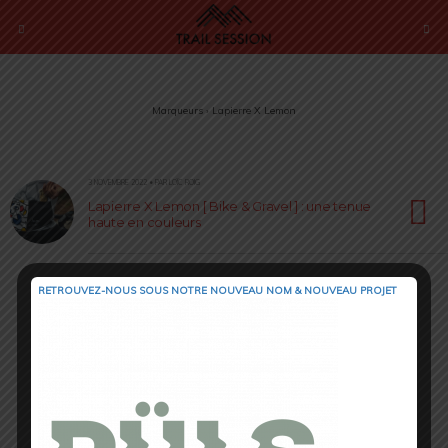
Marqueurs › Lapierre X Lemon
3 NOVEMBRE 2022 • PAR LOÏC ROIG
Lapierre X Lemon [ Bike & Gravel ] : une tenue
haute en couleurs
RETROUVEZ-NOUS SOUS NOTRE NOUVEAU NOM & NOUVEAU PROJET
Retour au début