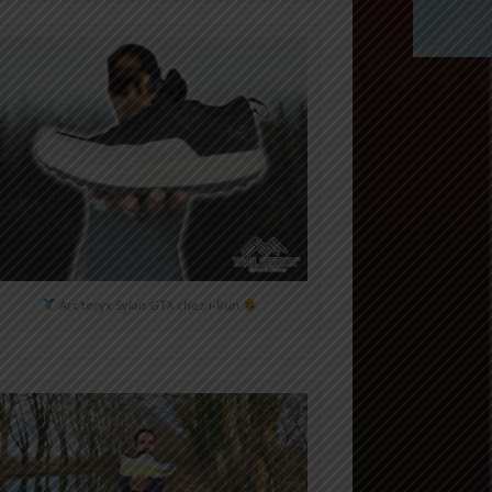
Arc'teryx Sylan GTX chez i-Run