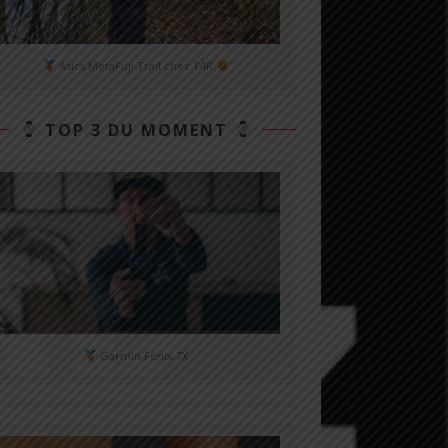
Asics MetaFuji Trail chez T4R
TOP 3 DU MOMENT
Garmin Fénix 7X