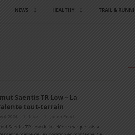
Y
NEWS
HEALTHY
TRAIL & RUNN
ut Saentis TR Low – La
alente tout-terrain
vril 2024
Like
Julien Picot
ut Saentis TR Low de la célèbre marque suisse
 l'essence même de l'exploration en montagne. Ce