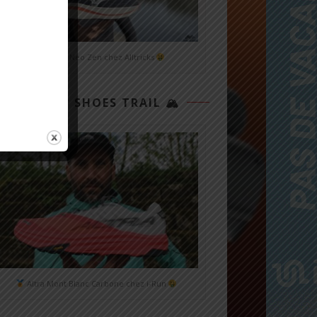
Mizuno Neo Zen chez Alltricks
TOP 3 SHOES TRAIL 🏔
Altra Mont Blanc Carbone chez i-Run