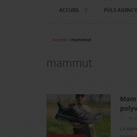
ACCUEIL
PÜLS AGENC
Accueil
»
mammut
mammut
Mamm
polyv
15 a
La Mamm
incarne