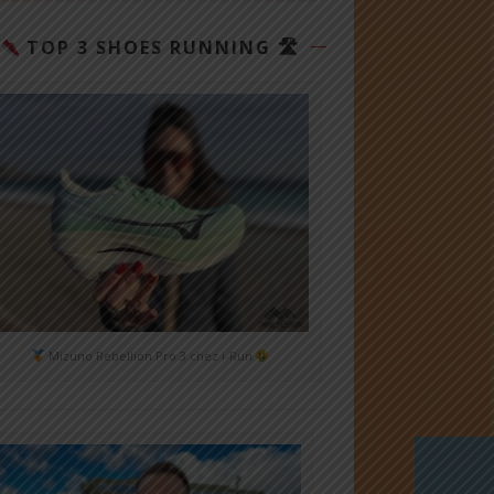
TOP 3 SHOES RUNNING 🛣
Mizuno Rebellion Pro 3 chez i-Run