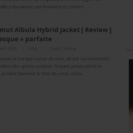
llie polyvalence, performance et confort.
ut Albula Hybrid Jacket [ Review ]
resque » parfaite
vril 2023
Like
Cédric Masip
aissais la marque suisse de nom, de par sa renommée
milieu des sports outdoor. N'ayant jamais porté le
 produit Mammut le test de cette veste...