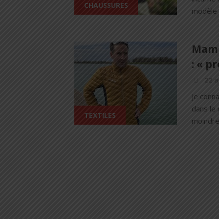
CHAUSSURES
modèle a
Mamm
: « p
22 a
Je conn
dans le 
TEXTILES
moindre