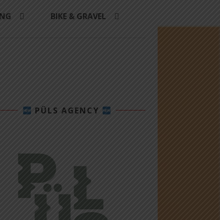
ING
BIKE & GRAVEL
PÜLS AGENCY