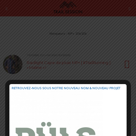
Marqueurs › MP+ 10k/10k
7 NOVEMBRE 2023 • PAR SÉBASTIEN RÉMOND
Raidlight Cape de pluie MP+ [ #TrailRunning ] :
« Maline » !
RETROUVEZ-NOUS SOUS NOTRE NOUVEAU NOM & NOUVEAU PROJET
Retour au début