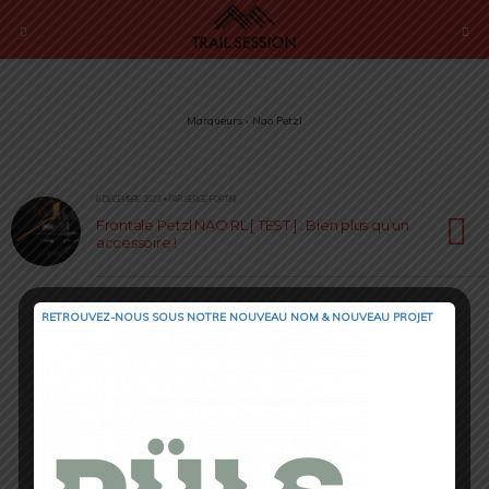
Marqueurs › Nao Petzl
6 DÉCEMBRE 2023 • PAR SERGE FORTINI
Frontale Petzl NAO RL [ TEST ] : Bien plus qu’un
accessoire !
RETROUVEZ-NOUS SOUS NOTRE NOUVEAU NOM & NOUVEAU PROJET
Retour au début