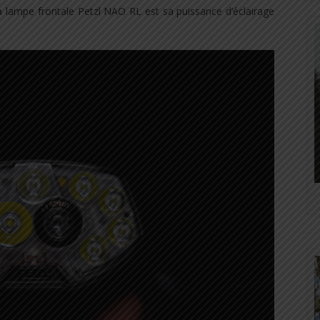
la lampe frontale Petzl NAO RL est sa puissance d’éclairage