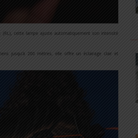
g
(RL), cette lampe ajuste automatiquement son intensité
s jusqu’à 200 mètres, elle offre un éclairage clair et