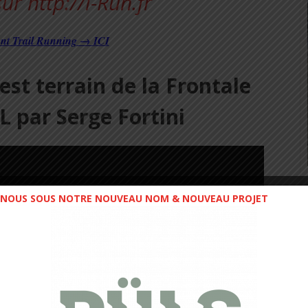
nt Trail Running → ICI
est terrain de la Frontale
 par Serge Fortini
NOUS SOUS NOTRE NOUVEAU NOM & NOUVEAU PROJET