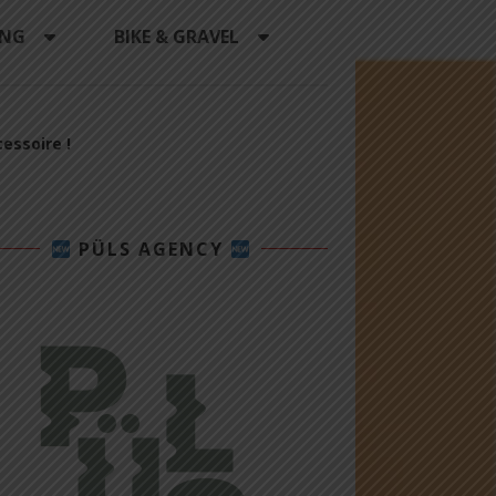
ING
BIKE & GRAVEL
cessoire !
PÜLS AGENCY