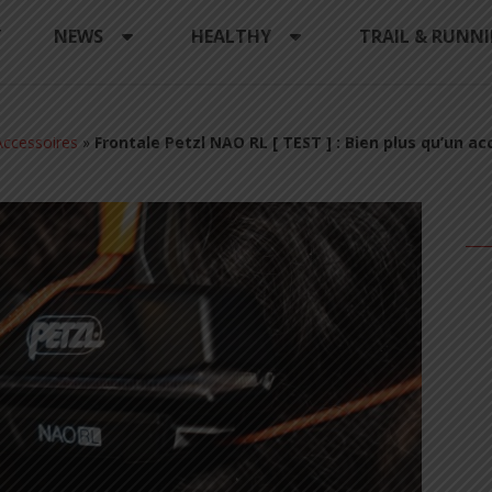
Y
NEWS
HEALTHY
TRAIL & RUNN
ccessoires
»
Frontale Petzl NAO RL [ TEST ] : Bien plus qu’un ac