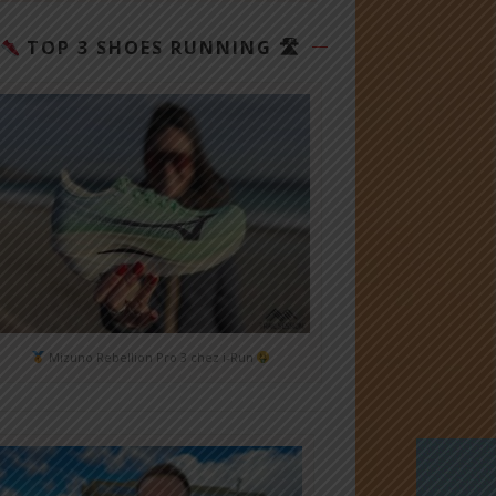
TOP 3 SHOES RUNNING 🛣
Mizuno Rebellion Pro 3 chez i-Run