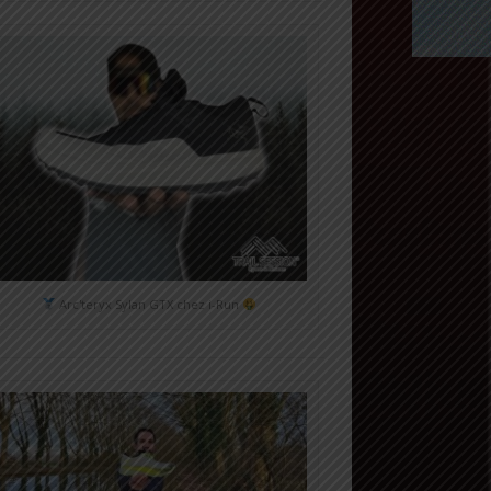
Arc'teryx Sylan GTX chez i-Run