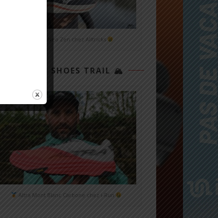
Mizuno Neo Zen chez Alltricks
TOP 3 SHOES TRAIL 🏔
Altra Mont Blanc Carbone chez i-Run