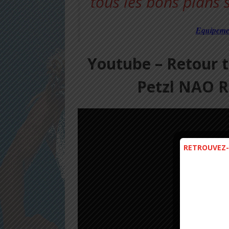
Equipeme
Youtube – Retour t
Petzl NAO RL
RETROUVEZ-