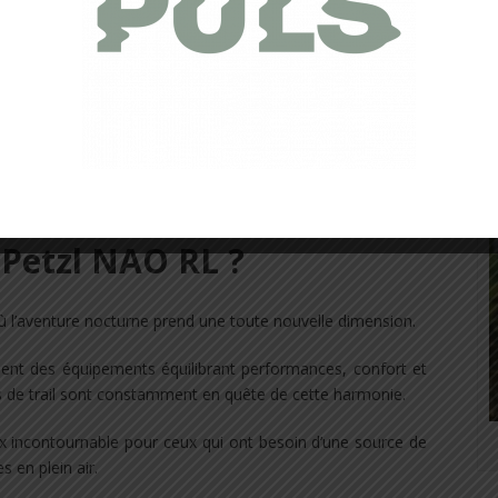
s dit pourquoi choisir la
 Petzl NAO RL ?
ù l’aventure nocturne prend une toute nouvelle dimension.
hent des équipements équilibrant performances, confort et
rs de trail sont constamment en quête de cette harmonie.
x incontournable pour ceux qui ont besoin d’une source de
s en plein air.