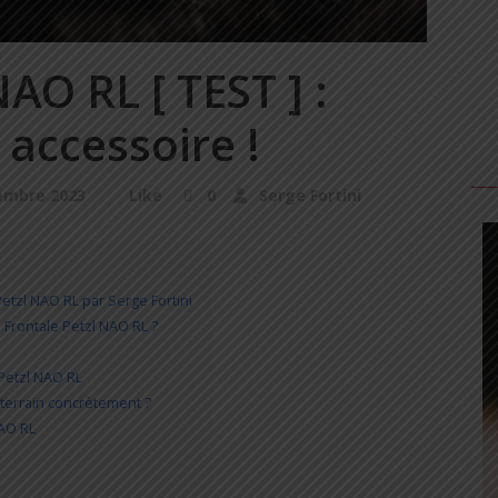
AO RL [ TEST ] :
 accessoire !
embre 2023
Like
0
Serge Fortini
Petzl NAO RL par Serge Fortini
 Frontale Petzl NAO RL ?
Petzl NAO RL
e terrain concrètement ?
NAO RL