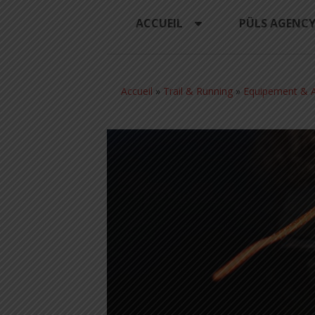
ACCUEIL
PÜLS AGENC
Accueil
»
Trail & Running
»
Equipement & A