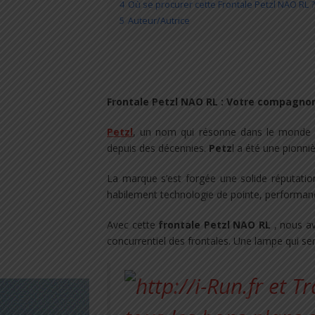
4
Où se procurer cette Frontale Petzl NAO RL ?
5
Auteur/Autrice
Frontale Petzl NAO RL : Votre compagnon
Petzl
, un nom qui résonne dans le monde des
depuis des décennies.
Petz
l a été une pionni
La marque s’est forgée une solide réputatio
habilement technologie de pointe, performanc
Avec cette
f
rontale Petzl NAO RL
, nous av
concurrentiel des frontales. Une lampe qui sent