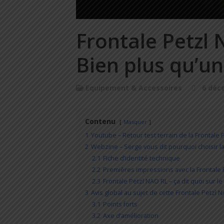
Frontale Petzl N
Bien plus qu’un
Equipement & Accessoires
6 déc
Contenu
Masquer
1
Youtube – Retour test terrain de la Frontale 
2
Webzine – Serge vous dit pourquoi choisir la
2.1
Fiche d’identité technique
2.2
Premières impressions avec la Frontale 
2.3
Frontale Petzl NAO RL – ça dit quoi sur l
3
Avis global au sujet de cette Frontale Petzl 
3.1
Points forts
3.2
Axe d’amélioration