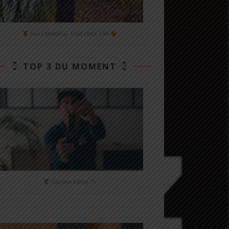
Asics MetaFuji Trail chez T4R
TOP 3 DU MOMENT
Garmin Fénix 7X