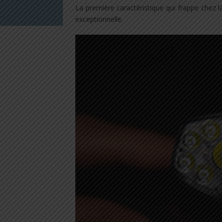
La première caractéristique qui frappe chez 
exceptionnelle.