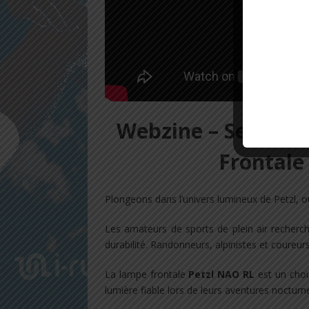
Webzine – Serge vou
Frontale
Plongeons dans l’univers lumineux de Petzl, o
Les amateurs de sports de plein air recherc
durabilité. Randonneurs, alpinistes et coureu
La lampe frontale
Petzl NAO RL
est un choi
lumière fiable lors de leurs aventures nocturne