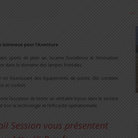
 lumineux pour l’Aventure
 sports de plein air, incarne l’excellence et l’innovation
ère dans le domaine des lampes frontales.
n en fournissant des équipements de pointe. Elle combine
e et confort.
ons l’occasion de tester un véritable bijoux dans le secteur
 bon la technologie et l’efficacité opérationnelle.