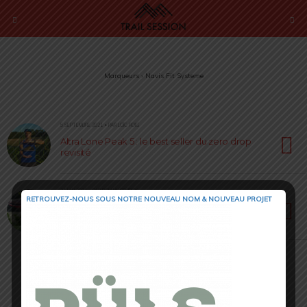
Marqueurs › Navis Fit Systeme
5 SEPTEMBRE 2021 • PAR LOÏC ROIG
Altra Lone Peak 5 : le best seller du zero drop
revisité
31 MAI 2021 • PAR ROMAIN SEMPEY
RETROUVEZ-NOUS SOUS NOTRE NOUVEAU NOM & NOUVEAU PROJET
Columbia Escape Ascent & Outdry Extreme
Nanolite : de belles nouveautés