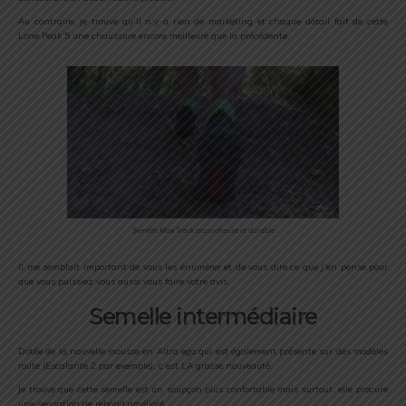
Au contraire, je trouve qu’il n’y a rien de marketing et chaque détail fait de cette
Lone Peak 5 une chaussure encore meilleure que la précédente.
Semelle Max Track accrocheuse et durable
Il me semblait important de vous les énumérer et de vous dire ce que j’en pense pour
que vous puissiez vous aussi vous faire votre avis.
Semelle intermédiaire
Dotée de la nouvelle mousse en Altra ego qui est également présente sur des modèles
route (Escalante 2 par exemple), c’est LA grosse nouveauté.
Je trouve que cette semelle est un soupçon plus confortable mais surtout, elle procure
une sensation de rebond amélioré.