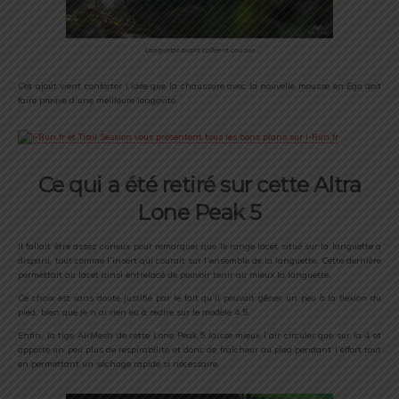
Languette avant collée et cousue
Cet ajout vient conforter l’idée que la chaussure avec la nouvelle mousse en Ego doit
faire preuve d’une meilleure longévité.
Ce qui a été retiré sur cette Altra
Lone Peak 5
Il fallait être assez curieux pour remarquer que le range lacet situé sur la languette a
disparu, tout comme l’insert qui courait sur l’ensemble de la languette. Cette dernière
permettait au lacet ainsi entrelacé de pouvoir tenir au mieux la languette.
Ce choix est sans doute justifié par le fait qu’il pouvait gêner un peu à la flexion du
pied, bien que je n’ai rien eu à redire sur le modèle 4.5.
Enfin, la tige AirMesh de cette Lone Peak 5 laisse mieux l’air circuler que sur la 4 et
apporte un peu plus de respirabilité et donc de fraîcheur au pied pendant l’effort tout
en permettant un séchage rapide si nécessaire.