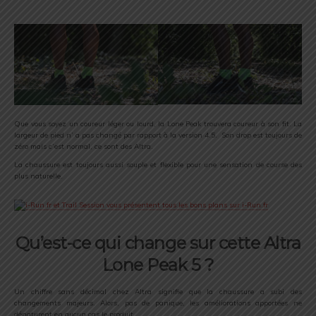
Que vous soyez un coureur léger ou lourd, la Lone Peak trouvera coureur à son fit. La
largeur de pied n’ a pas changé par rapport à la version 4.5. Son drop est toujours de
zéro mais c’est normal, ce sont des Altra.
La chaussure est toujours aussi souple et flexible pour une sensation de course des
plus naturelle.
Qu’est-ce qui change sur cette Altra
Lone Peak 5 ?
Un chiffre sans décimal chez Altra signifie que la chaussure a subi des
changements majeurs. Alors, pas de panique, les améliorations apportées ne
dénaturent en aucun cas le produit.