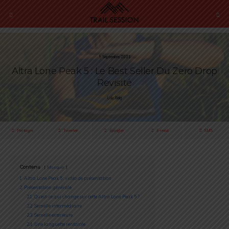
5 Septembre 2021
Altra Lone Peak 5 : Le Best Seller Du Zero Drop
Revisité
Loïc Roig
Partager
Tweeter
Épingler
E-mail
SMS
Contenu
Masquer
1
Altra Lone Peak 5 : vidéo de présentation
2
Présentation générale
2.1
Qu’est-ce qui change sur cette Altra Lone Peak 5 ?
2.2
Semelle intermédiaire
2.3
Semelle extérieure
2.4
Une languette renforcée