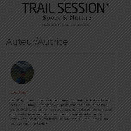
©Trail Session Magazine – Septembre 2021
Auteur/Autrice
Loïc Roig
Loïc Roig, 35 ans, sapeur-pompier, marié , 2 enfants. Je vis dans la sud-
ouest de la France. Membre de l'équipe rédactionnelle de Trail Session
depuis 2015, je me passionne de vous transmettre des compte-rendus de
courses et vous renseigner sur les différents équipements que nous
avons la chance de pouvoir tester. De la route aux ultras il n'y a qu'un
point commun : le PLAISIR.