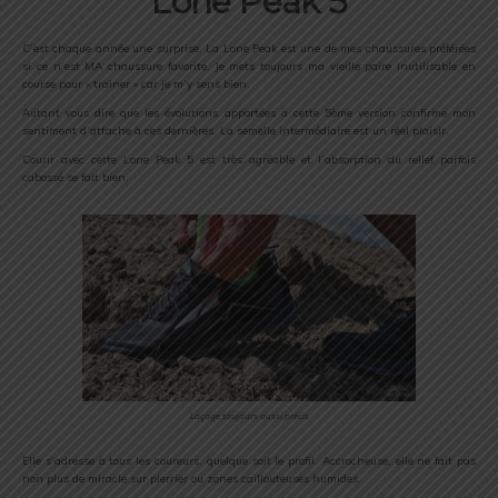
Lone Peak 5
C’est chaque année une surprise. La Lone Peak est une de mes chaussures préférées
si ce n’est MA chaussure favorite. Je mets toujours ma vieille paire inutilisable en
course pour « trainer » car je m’y sens bien.
Autant vous dire que les évolutions apportées à cette 5ème version confirme mon
sentiment d’attache à ces dernières. La semelle intermédiaire est un réel plaisir.
Courir avec cette Lone Peak 5 est très agréable et l’absorption du relief parfois
cabossé se fait bien.
Laçage toujours aussi précis
Elle s’adresse à tous les coureurs, quelque soit le profil. Accrocheuse, elle ne fait pas
non plus de miracle sur pierrier ou zones caillouteuses humides.