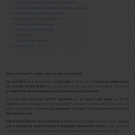
2.5
Ce qui a été retiré sur cette Altra Lone Peak 5
2.6
Caractéristiques techniques de la Altra Lone Peak 5
3
Mon avis au sujet de la Altra Lone Peak 5
4
Où se procurer la Altra Lone Peak 5 ?
5
Lone Peak 10ème anniversaire
5.1
Je vous la présente en vidéo
5.2
La génèse
5.3
La première Lone Peak
6
Auteur/Autrice
Altra Lone Peak 5 : le best seller du zero drop revisité
La Lone Peak
est à Altra ce que
la Cascadia
est à Brooks.
À savoir un modèle phare
qui connait nombre de fans
. Je suis de ceux là. La Lone Peak ne cesse de s’améliorer
et
cette 5 ème version apporte un lot important de changements
.
Cette dernière garde
son confort légendaire
et son
avant pied large
qui fait la
réputation de la marque Altra. Je teste depuis plusieurs années cette marque qui est
mon « must have ».
J’ai eu en ma possession la version 4, 4.5 et maintenant la Lone
Peak 5ème du nom
.
Cela fait maintenant 10 ans qu’Altra
a déferlé sur la planète trail puis route.
Dix ans
que la marque ne cesse d’innover et progresser visuellement surtout
. Rien que pour
mon bonheur et sans doute le votre, je leur souhaite encore de longues années.