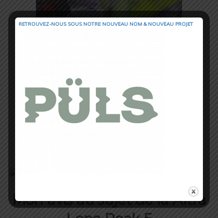
RETROUVEZ-NOUS SOUS NOTRE NOUVEAU NOM & NOUVEAU PROJET
Un seul oeillet à l’arrière
Caractéristiques techniques de la
Altra Lone Peak 5
Semelle intermédiaire Altra EGO
: amorti et retour d’énergie
Tige Airmesh
: respirabilité et séchage rapide
Semelle extérieure MaxTrac à crampons
: adhérence, accroche et
durabilité
StoneGuard
sous la semelle intérieure
: protection et confort
Semelle intérieure amovible
Drop
: 0 mm
Poids
: 286g en taille 42
Mon avis au sujet de la Altra