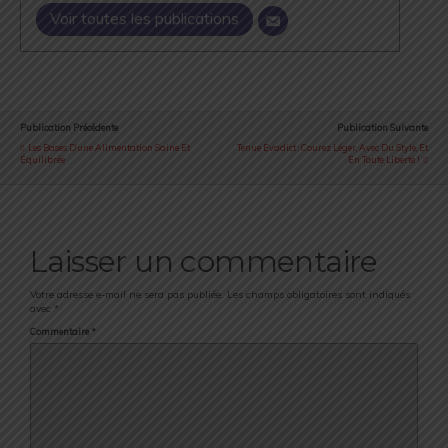
Voir toutes les publications
Publication Précédente
Publication Suivante
Les Bases D’une Alimentation Saine Et
Tenue Evadict : Courez Léger, Avec Du Style, Et
Équilibrée
En Toute Liberté !
Laisser un commentaire
Votre adresse e-mail ne sera pas publiée.
Les champs obligatoires sont indiqués
avec
*
Commentaire
*