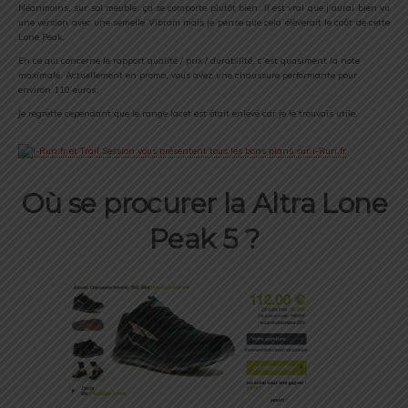
Néanmoins, sur sol meuble, ça se comporte plutôt bien. Il est vrai que j’aurai bien vu
une version avec une semelle Vibram mais je pense que cela élèverait le coût de cette
Lone Peak.
En ce qui concerne le rapport qualité / prix / durabilité, c’est quasiment la note
maximale. Actuellement en promo, vous avez une chaussure performante pour
environ 110 euros.
Je regrette cependant que le range lacet est était enlevé car je le trouvais utile.
Où se procurer la Altra Lone
Peak 5 ?