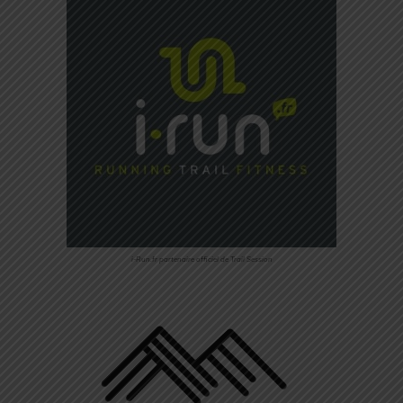
i-Run.fr partenaire officiel de Trail Session