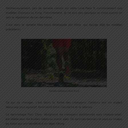
Malheureusement, pas de semelle vibram sur cette Lone Peak 5, contrairement aux
modèles Olympus ou King. Franchement, je ne sais pas pourquoi ce choix quand on
sait la réputation de ces dernières.
C’est donc la semelle Max track développée par Altra qui équipe déjà les modèles
précédents.
Semelle extérieure Max Track
Ce qui va changer, c’est dans la forme des crampons. Certains ont un aspect
beaucoup plus agressif, favorisant ainsi l’accroche et la relance.
La technologie Trail Claw, désignant les crampons positionnés sous chaque orteil,
est idéale pour les foulées médio ou avant pied. Ce sont ces derniers et ceux au niveau
du talon qui ont bénéficié d’un léger lifting.