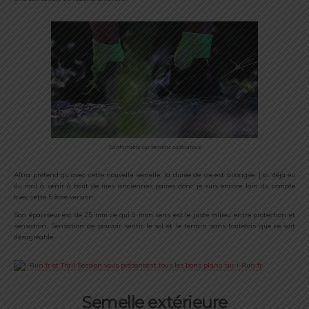
Confortable sur terrains caillouteux
Altra prétend qu’avec cette nouvelle semelle, la durée de vie est allongée. J’ai déjà eu
du mal à venir à bout de mes anciennes paires donc je suis encore loin du compte
avec cette 5 ème version.
Son épaisseur est de 25 mm ce qui à mon sens est le juste milieu entre protection et
sensation. Sensation de pouvoir sentir le sol et le terrain sans toutefois que ce soit
désagréable.
Semelle extérieure