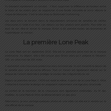
Ils dressent rapidement un constat : il faut supprimer la différence de hauteur entre
le talon et les orteils pour se rapprocher d’une foulée naturelle et ainsi réduire le
risque de blessures. C’est le zéro drop ou Balanced Cushioning.
Les deux amis se lancent dans le réajustement artisanal de semelles de vieilles
chaussures à l’aide d’un four. Les retours sur leur produit sont positifs. Pour aller au
bout de son rêve et lancer la marque, Brian a dû prendre toutes ses économies et
hypothéquer sa maison.
La première Lone Peak
La Lone Peak sort en septembre 2010. Elle est la première paire trail de la marque
américaine. Au départ, elle a été conçue pour Brian alors qu’il prépare la Wasatch
100, un ultra-trail de 100 miles.
Il souhaitait une chaussure protectrice mais minimaliste. Ils ont travaillé le dessin de
la semelle pour une accroche efficace. Tout un travail est également réalisé sur la
plaque de l’amorti destinée à protéger le coureur des irrégularités du sol.
Depuis sa première version, l’ADN est resté le même. A partir de la Lone Peak 3, Altra
s’attache à travailler le design en proposant notamment une tige plus structurée.
Le confort et le maintien de la chaussure sont également améliorées. Au fil des
modèles, la Lone Peak et Altra se démocratisent un peu plus
Néanmoins, je vous partage quelques photos et une vidéo car elle est à vendre sur le
site officiel de la marque.