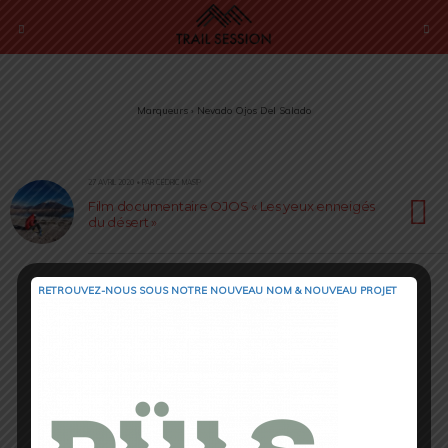
Marqueurs › Nevado Ojos Del Salado
27 AVRIL 2020 • PAR CÉDRIC MASIP
Film documentaire OJOS « Les yeux enneigés
du désert »
RETROUVEZ-NOUS SOUS NOTRE NOUVEAU NOM & NOUVEAU PROJET
Retour au début