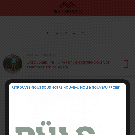
Marqueurs › Odlo Axalp Trail
3 AOÛT 2021 • PAR NADIA JAS
Odlo Axalp Trail : une tenue estivale pour vos
séances running et trail
RETROUVEZ-NOUS SOUS NOTRE NOUVEAU NOM & NOUVEAU PROJET
Retour au début