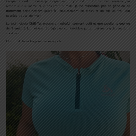
Ce qui rendait la course plus agréable. En portant un sac de trail, là-aussi, j’ai
remarqué que même si le dos était humide,
je ne ressentais pas de gêne ou de
frottement
certainement grâce à l’empiècement en mesh et au sac de trail qui
possédait aussi du mesh.
La technologie
Chill-Tec procure un rafraîchissement actif et une excellente gestion
de l’humidité.
La matière très légère est confortable à porter tout au long des sessions
sportives.
Et surtout, le séchage est super rapide.