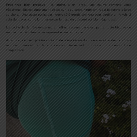
Petit truc bien pratique : la poche.
Bien large,. Elle pourra contenir votre
téléphone. Elle est simplement située sur le cuissard. Vraiment, c’est la bonne idée de
ce short. Une autre poche sur l’autre côté aurait pratiqué pour équilibrer. À voir si
cela tient bien sur le long terme car le tissu du cuissard est bien léger aussi.
La poche de derrière existe mais malheureusement elle est petite. Juste histoire de
mettre une clé même un masque entier ne rentre pas.
Attention,
ce n’est pas un cuissard de compression
donc ne vous attendez pas à un
maintien musculaire de vos cuisses. Autrement, choisissez un cuissard de
compression.