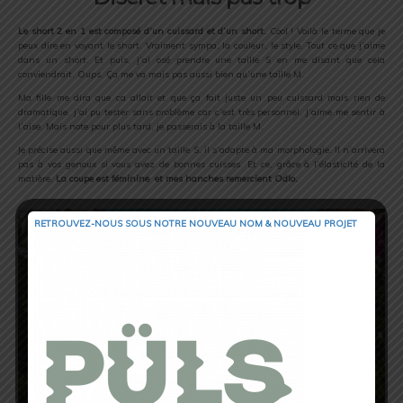
Le short 2 en 1 est composé d’un cuissard et d’un short.
Cool ! Voilà le terme que je
peux dire en voyant le short. Vraiment sympa, la couleur, le style. Tout ce que j’aime
dans un short. Et puis, j’ai osé prendre une taille S en me disant que cela
conviendrait. Oups. Ça me va mais pas aussi bien qu’une taille M.
Ma fille me dira que ca allait et que ça fait juste un peu cuissard mais rien de
dramatique, j’ai pu tester sans problème car c’est très personnel. J’aime me sentir à
l’aise. Mais note pour plus tard, je passerais à la taille M.
Je précise aussi que même avec un taille S, il s’adapte à ma morphologie. Il n’arrivera
pas à vos genoux si vous avez de bonnes cuisses. Et ce, grâce à l’élasticité de la
matière.
La coupe est féminine et mes hanches remercient Odlo.
RETROUVEZ-NOUS SOUS NOTRE NOUVEAU NOM & NOUVEAU PROJET