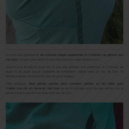
Le tissu est agréable et
les coutures plages apparentes à l’intérieur ne gênent pas
non plus
. Le petit plus serait d’avoir des coutures super plates aussi.
Quand à la fermeture éclair en ½ zip, elle possède une protection à l’intérieur de
façon à ne poser aucun problème de frottement. Même avec un sac de Trail, la
fermeture éclair fonctionnait bien et sans rougeur.
Côté pratique,
deux petites poches mais vraiment petites sur les côtés pour
insérer une clé, un barre et c’est tout
. Je les ai utilisées que très peu de fois car je
partais le plus souvent en avec mon sac de trail.