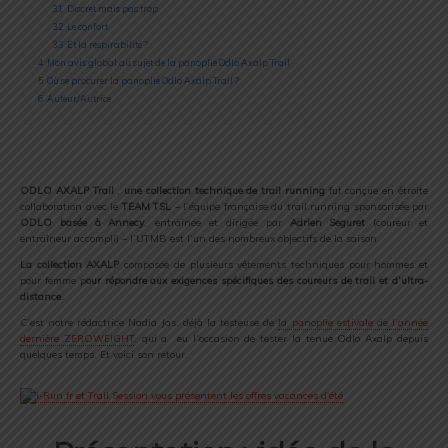
3.1
Discret mais pas trop
3.2
Le confort
3.3
Et la respirabilité ?
4
Mon avis global au sujet de la panoplie Odlo Axalp Trail
5
Où se procurer la panoplie Odlo Axalp Trail ?
6
Auteur/Autrice
ODLO AXALP Trail
,
une collection technique de trail running
fut conçue en étroite
collaboration avec le
TEAM TSL
– l’équipe française du trail running sponsorisée par
ODLO basée à Annecy
, entraînée et dirigée par
Adrien Seguret
(coureur et
entraîneur accompli) – l’UTMB est l’un des nombreux objectifs de la saison
La collection AXALP
composée de plusieurs vêtements techniques pour hommes et
pour femme p
our répondre aux exigences spécifiques des coureurs de trail et d’ultra-
distance.
C’est notre rédactrice Nadia Jas, déjà la testeuse de
la panoplie estivale de l’année
dernière ZEROWEIGHT
, qui a eu l’occasion de tester la tenue Odlo Axalp depuis
quelques temps. Et voici son retour.