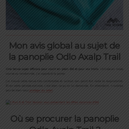
Mon avis global au sujet de
la panoplie Odlo Axalp Trail
Une tenue super efficace pour courir en plein été et pour vos trails.
Utilisée en mode
course ou randonnée, j’ai apprécié la porter.
J’ai trouvé cette tenue très confortable et surtout son point fort reste la respirabilité.
Et en cette période estivale, c’est bien ce qu’on lui demande. En attendant, n’oubliez
pas de bien vous
protéger du soleil
.
Où se procurer la panoplie