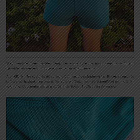
Et comme je le disais précédemment, même si je transpire, mes cuisses ne se frottent
pas et le cuissard est pratique pour éviter les échauffements.
À améliorer
:
les coutures du cuissard au niveau des frottements.
Eh oui, comme les
cuisses se frottent, forcément, je suis protégée par les échauffements mais en
revanche, les coutures peuvent s’user à ce niveau. Et c’est bien dommage.