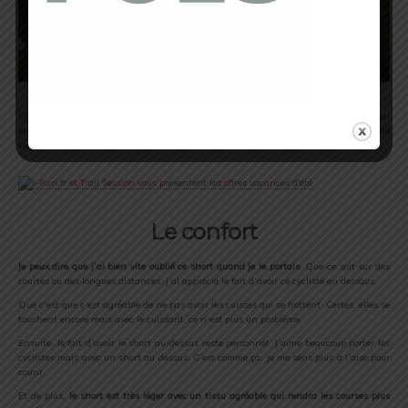
Côté coloris, le camaïeu vert émeraude est très saillant.Il existe aussi en noir et noir
et corail. Le décalage short en vert foncé et le cycliste en vert émeraude donne
vraiment un coup de jeune.
Le confort
Je peux dire que j’ai bien vite oublié ce short quand je le portais
. Que ce soit sur des
courtes ou des longues distances, j’ai apprécié le fait d’avoir ce cycliste en dessous.
Que c’est que c’est agréable de ne pas avoir les cuisses qui se frottent. Certes, elles se
touchent encore mais avec le cuissard, ce n’est plus un problème.
Ensuite, le fait d’avoir le short au-dessus reste personnel. J’aime beaucoup porter les
cyclistes mais avec un short au dessus. C’est comme ça, je me sens plus à l’aise pour
courir.
Et de plus,
le short est très léger avec un tissu agréable qui rendra les courses plus