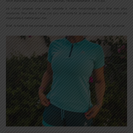
shirt manches courtes plaira aux femmes. Personnellement, il m’a plu.
Le t-shirt propose une coupe adaptée à notre morphologie sans être non plus
moulante. Pour être à l’aise, j’ai pris une taille M. Je pense que la taille S aurait été
impossible à mettre pour moi.
Bref, la taille M me convient bien sachant que je mesure 1m60 pour 60kg. Ça passe.