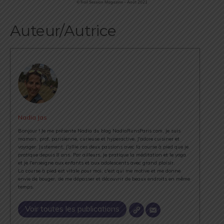
©Trail Session Magazine – Août 2021
Auteur/Autrice
Nadia Jas
Bonjour ! Je me présente Nadia du blog NadiaRunsParis.com, je suis
maman, prof, parisienne, curieuse et hyperactive. J'adore cuisiner et
voyager. Justement, j'allie ces deux passions avec la course à pied que je
pratique depuis 8 ans. Par ailleurs, je pratique la méditation et le yoga
et je l'enseigne aux enfants et aux adolescents avec grand plaisir.
La course à pied est vitale pour moi, c'est qui me motive et me donne
envie de bouger, de me dépasser et découvrir de beaux endroits en même
temps.
Voir toutes les publications