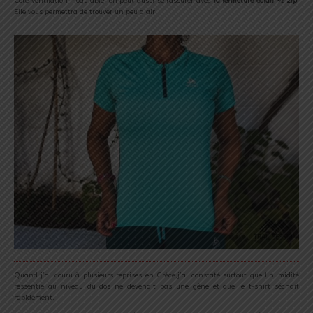
Côté ventilation modulable, on peut aussi se rassurer avec
la fermeture éclair ½ zip
.
Elle vous permettra de trouver un peu d’air.
Quand j’ai couru à plusieurs reprises en Grèce,j’ai constaté surtout que l’humidité
ressentie au niveau du dos ne devenait pas une gêne et que le t-shirt séchait
rapidement.