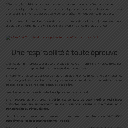
Côté style, le t-shirt fait un peu premier de la classe avec ce côté classique mais qui
me convient parfaitement. Pas besoin de multiples motifs ou de couleurs criardes pour
aller courir. Du moins, c’est ce que je pense. Après, il en faut pour tous les goûts.
Le fait d’avoir la fermeture éclair donne aussi un style au t-shirt. J’aurais aimé une
encolure plus large mais le ½ zip permet d’avoir une encolure plus grande.
Une respirabilité à toute épreuve
C’est ce qui m’intéresse tout d’abord lorsque je teste un t-shirt manches courtes. Est-
ce que je vais transpirer dedans ou vais-je être plus à l’aise ?
Sincèrement, les sensations de transpiration quand on court est une des choses les
plus désagréables quand on court après les ampoules et les frottements entre les
cuisses. Pour vous dire à quel point, cela me gêne.
Bref, heureusement que le t-shirt Axalp Trail est top pour cela.
Si on regarde de plus près, l
e t-shirt est composé de deux matières techniques
distinctes avec un empiècement en mesh qui vous aidera à mieux évacuer la
transpiration au niveau du dos.
De plus, au niveau des aisselles, on retrouvera des trous de
ventilation
supplémentaires pour respirer comme il se doit.