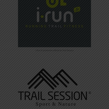
i-Run.fr partenaire officiel de Trail Session