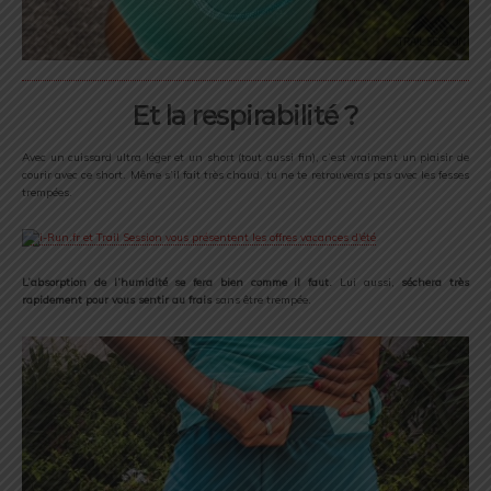
Et la respirabilité ?
Avec un cuissard ultra léger et un short (tout aussi fin), c’est vraiment un plaisir de
courir avec ce short. Même s’il fait très chaud, tu ne te retrouveras pas avec les fesses
trempées.
L’absorption de l’humidité se fera bien comme il faut.
Lui aussi,
séchera très
rapidement pour vous sentir au frais
sans être trempée.