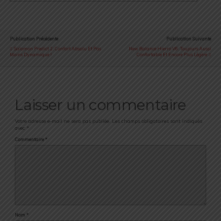
Publication Précédente
Publication Suivante
Salomon Predict 2 : Confort Absolu Et Pas
New Balance Hierro V6 : Toujours Aussi
Moins Dynamique !
Confortable Et Encore Plus Légère
Laisser un commentaire
Votre adresse e-mail ne sera pas publiée.
Les champs obligatoires sont indiqués
avec
*
Commentaire
*
Nom
*