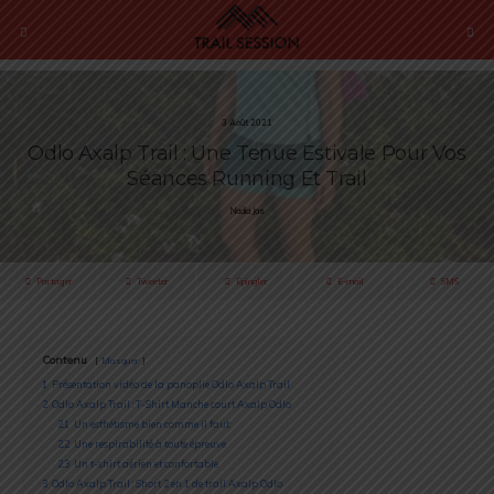
3 Août 2021
Odlo Axalp Trail : Une Tenue Estivale Pour Vos
Séances Running Et Trail
Nadia Jas
Partager
Tweeter
Épingler
E-mail
SMS
Contenu
Masquer
1
Présentation vidéo de la panoplie Odlo Axalp Trail
2
Odlo Axalp Trail : T-Shirt Manche court Axalp Odlo
2.1
Un esthétisme bien comme il faut
2.2
Une respirabilité à toute épreuve
2.3
Un t-shirt aérien et confortable
3
Odlo Axalp Trail : Short 2 en 1 de trail Axalp Odlo