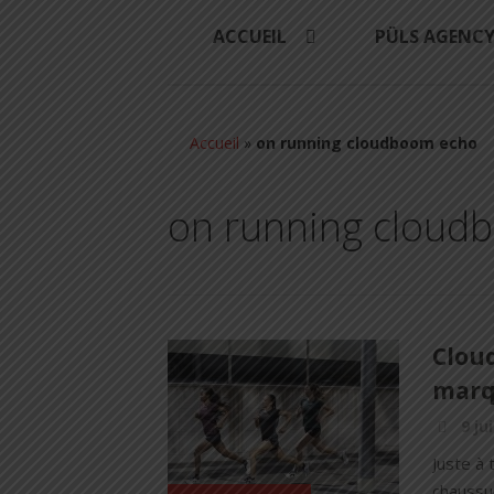
ACCUEIL
PÜLS AGENC
Accueil
»
on running cloudboom echo
on running cloud
Clou
marq
9 ju
Juste a
chaussur