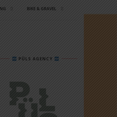
ING
BIKE & GRAVEL
PÜLS AGENCY