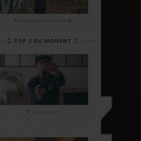
Asics MetaFuji Trail chez T4R
TOP 3 DU MOMENT
Garmin Fénix 7X