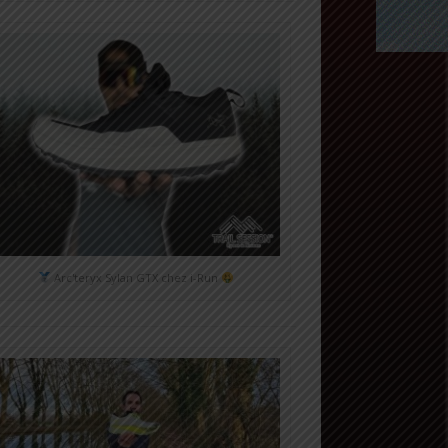
Arc'teryx Sylan GTX chez i-Run