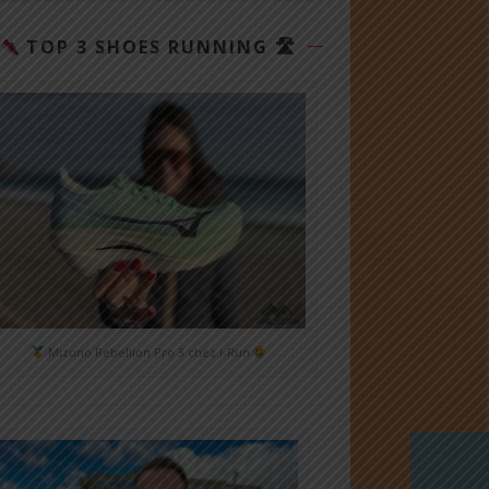
TOP 3 SHOES RUNNING 🛣
Mizuno Rebellion Pro 3 chez i-Run