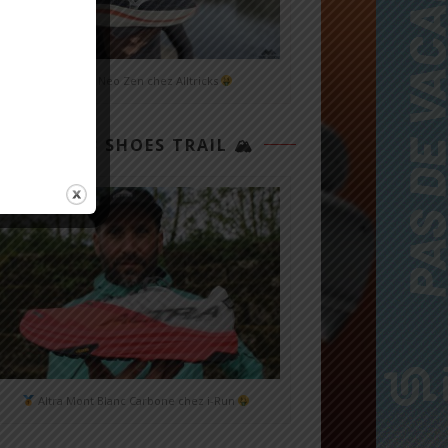
Mizuno Neo Zen chez Alltricks
TOP 3 SHOES TRAIL 🏔
Altra Mont Blanc Carbone chez i-Run