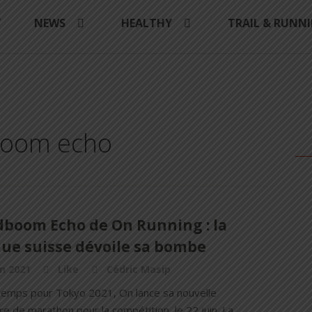
Y
NEWS
HEALTHY
TRAIL & RUNN
boom echo
dboom Echo de On Running : la
ue suisse dévoile sa bombe
in 2021
Like
Cédric Masip
̀ temps pour Tokyo 2021, On lance sa nouvelle
e de marathon pour la compétition, le 22 juin. La