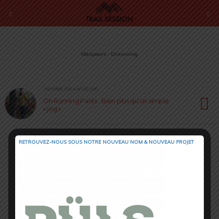
Marqueurs › Onrunning
7 NOVEMBRE 2020 • PAR LOÏC ROIG
On Running Pants : Bien plus qu’un simple
« jog »
RETROUVEZ-NOUS SOUS NOTRE NOUVEAU NOM & NOUVEAU PROJET
Retour au début