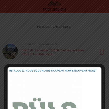
Marqueurs › Pantalon Fast 2H
24 OCTOBRE 2020 • PAR GUILLAUME ALBELDA
CIMALP : La veste CEDERO et le pantalon
FAST 2H – Ultra Léger.
RETROUVEZ-NOUS SOUS NOTRE NOUVEAU NOM & NOUVEAU PROJET
Retour au début