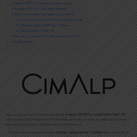
1
Veste CEDERO H : coupe-vent et super stretch
2
Pantalon FAST 2H : Ultra-léger et stretch
3
Test : une tenue technique, légère et confortable !
3.1
Conditions des tests de cette tenue de randonnée
3.2
Test de la veste CEDERO pour Homme
3.3
Test du pantalon FAST 2H
4
Mon avis : la veste CEDERO et le pantalon FAST 2H
5
Auteur/Autrice
Nous avons pu avoir la chance de tester
la veste CEDERO
et
le pantalon FAST 2H
:
l’équipement parfait pour des randonnées rythmées cet hiver (ou déjà cet automne
pour ceux qui habitent comme moi à la montagne !).
Produits de la marque française
CimAlp, spécialiste de l’Outdoor
depuis plus de 50