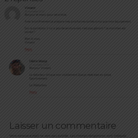
Vincent
26 novembre 2020
Bonjour et merci pour cet article,
Avec le confinement je prépare mes prochaines sorties ainsi que mon équipement.
Sur ce pantalon, il n’y a pas de ceinture cela n’est pas gênant ? Le maintien est
correct ?
Bien à vous,
Vincent
Reply
Cédric Masip
27 novembre 2020
Bonjour Vincent,
Le rédacteur dit que non visiblement. Que ça reste bien en place.
Sportivement,
La Rédaction
Reply
Laisser un commentaire
Votre adresse e-mail ne sera pas publiée.
Les champs obligatoires sont indiqués