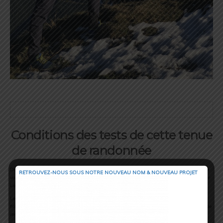
Conditions des tests de cette tenue
de randonnée
Déjà quelques mois que j’ai reçu les produits maintenant. L’automne est déjà là. Me
RETROUVEZ-NOUS SOUS NOTRE NOUVEAU NOM & NOUVEAU PROJET
voilà donc prêt pour des randonnées avec des paysages qui changent jour après jour.
Les premières neiges sont là !
Les sorties ont été faites, comme cet été, avec un sac de portage pour enfant (et ma
fille dedans!) sur mes épaules, durant les mois de septembre & octobre, à une altitude
moyenne de 2000m, une température variant de 5°C à 15°C, et un grand soleil !