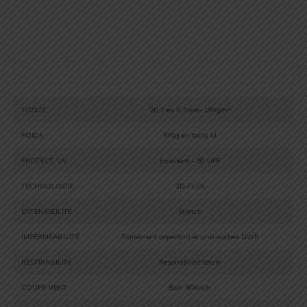
TISSUS
3D Flex X-Trem- 190g/m²
POIDS
370g en taille M
PROTECT. UV
Excellent – 50 UPF
TECHNOLOGIE
3D-FLEX
EXTENSIBILITÉ
Stretch
IMPÉRMÉABILITÉ
Traitement déperlant et anti-taches DWR
RESPIRABILITÉ
Respirabilité totale
COUPE-VENT
Bon, 60km/h