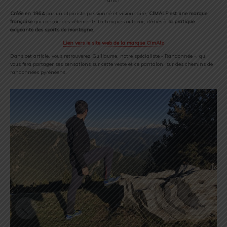
ans !
Créée en 1964
par un alpiniste passionné et visionnaire,
CIMALP est une marque
française
qui conçoit des vêtements techniques outdoor, dédiés à
la pratique
exigeante des sports de montagne
.
Lien vers le site web de la marque CimAlp
Dans cet article, vous retrouverez Guillaume, notre spécialiste « Randonnée », qui
vous fera partager ses sensations sur cette veste et ce pantalon, sur des chemins de
randonnées pyrénéens.