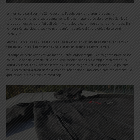
Je m’en suis servi comme 2ème couche. J’avais donc une première couche
thermorégulante, et la veste coupe vent. Elle est hyper agréable à porter. Sur les 3
sorties sur lesquelles je l’ai utilisée, il y a toujours eu un peu de vent en altitude. En
randonnée sportive, je peux vous dire qu’on apprécie d’être protégé de ce vent
« glacial » !
Même si je n’ai pas eu l’occasion de l’essayer en situation, la capuche contient un
tour de cou intégré permettant une protection optimale contre le froid.
La coupe de cette veste est vraiment ajustée, ergonomique. Les poignets (avec passe
pouce!), le bas de la veste, et la capuche contiennent un élastique permettent un
maintien idéal. Les 2 poches latérales « repose poignet » et la poche sur la poitrine
vous permettent d’avoir accès à vos clés, téléphone ou mouchoir, très rapidement. La
qualité des zip YKK est vraiment top !