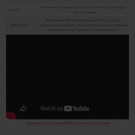
Randonnée rythmée & dynamique, Randonnée Ultra-légère,
USAGE
Trekking & Voyage
Traitement DWR Teflon EcoElite sans PFC et issu de
LABELS ECO
ressources renouvelables., Bluesign® préserve les ressources
naturelles et réduit l’impact sur l’environnement.
Fiche produit
de la veste CEDERO H
sur le site de Cimalp