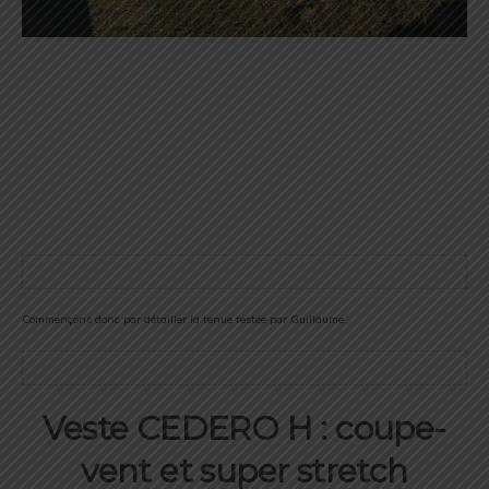
Commençons donc par détailler la tenue testée par Guillaume.
Veste CEDERO H : coupe-
vent et super stretch