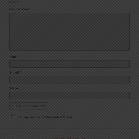
avec
*
Commentaire
*
Nom
*
E-mail
*
Site web
Oui, ajoutez moi à votre liste de diffusion.