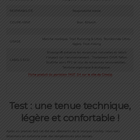
RESPIRABILITÉ
Respirabilité totale
COUPE-VENT
Bon, 60km/h
Marche nordique, Trail Running & Ultra, Randonnée Ultra-
USAGE
légère, Fast-Hiking
Bluesign® préserve les ressources naturelles et réduit
l’impact sur l’environnement., Traitement DWR Teflon
LABELS ECO
EcoElite sans PFC et issu de ressources renouvelables.,
Teinture organique & écologique.
Fiche produit du
pantalon FAST 2H
sur le site de Cimalp
Test : une tenue technique,
légère et confortable !
Après un premier test cet été des vêtements de la marque CimAlp, nous voici
désormais en automne avec des températures plus basses.