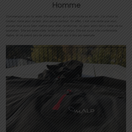
Homme
Commençons par la veste. Elle existe en gris anthracite ou en noir. J’ai choisi la
couleur noire pour ce test, plus passe partout. En effet, c’est une veste que vous
pouvez tout aussi bien mettre pour aller randonner, ou pour sortir dans votre vie au
quotidien. Elle est extensible, taille près du corps. Elle est aussi très confortable,
légère, et ne prend pas de place dans un sac à dos par exemple.