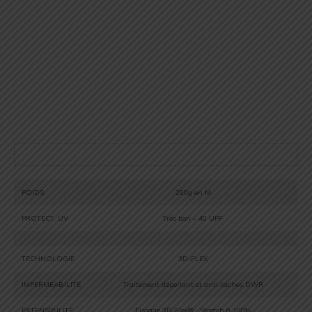
POIDS
290g en M
PROTECT. UV
Trés bon – 40 UPF
TECHNOLOGIE
3D-FLEX
IMPERMEABILITE
Traitement déperlant et anti-taches DWR
EXTENSIBILITÉ
Tissage 3D-Flex® : Stretch à 100%