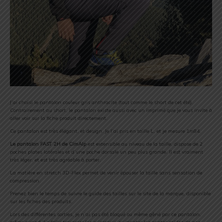
J’ai choisi le pantalon couleur gris anthracite (tout comme le short de cet été).
Contrairement au short, le pantalon existe aussi avec un imprimé que je vous invite à
aller voir sur la fiche produit directement.
Ce pantalon est très élégant, et design. Je l’ai pris en taille L, et je mesure 1m84.
Le pantalon FAST 2H de CimAlp
est extensible au niveau de la taille, dispose de 2
poches plates latérales et d’une poche dorsale un peu plus grande. Il est vraiment
très léger, et est très agréable à porter.
La matière en stretch 3D-Flex permet de venir épouser la taille sans sensation de
compression.
Prenez bien le temps de suivre le guide des tailles sur le site de la marque, disponible
sur les fiches des produits.
Lors des différentes sorties, je n’ai pas été bloqué ou même gêné par ce pantalon,