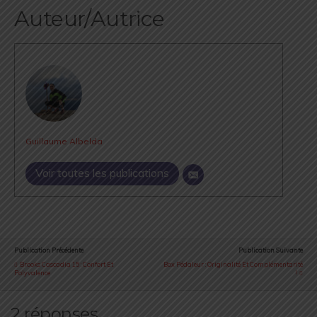
Auteur/Autrice
Guillaume Albelda
Voir toutes les publications
Publication Précédente
Publication Suivante
Brooks Cascadia 15 : Confort Et
Box Pédaleur : Originalité Et Complémentarité
Polyvalence
!
2 réponses