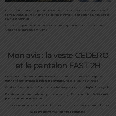
Il s’agit là d’un pantalon pour un usage sportif qui vous laissera une grande liberté
de mouvement, et une sensation de légèreté incroyable. Il est parfait pour des sorties
courtes et rythmées.
Le confort du pantalon FAST 2H de CimAlp sera également très apprécié lors des
week end décontractés entre amis.
Mon avis : la veste CEDERO
et le pantalon FAST 2H
CimAlp nous gratifie d’un
ensemble
veste coupe vent et pantalon
d’une grande
technicité
pour affronter
la baisse des températures
de la saison automnale.
Ces deux vêtements vous offriront un
confort exceptionnel
, et une
légèreté incroyable.
Pour des randonnées courtes et dynamiques, il s’agit là vraiment de la
tenue idéale
pour vos sorties de la mi saison.
N’hésitez pas à nous poser des questions sur cette tenue, en commentant cet article.
Guillaume pourra vous répondre directement !