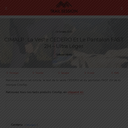
24 Octobre 2020
CIMALP : La Veste CEDERO Et Le Pantalon FAST
2H – Ultra Léger.
Guillaume Albelda
Partager
Tweeter
Épingler
E-mail
SMS
Retrouvez dans cet article, le test de la veste CEDERO et du pantalon FAST 2H de la
marque CimAlp.
Retrouvez tous nos tests produits CimAlp, en
cliquant ici.
Contenu
Masquer