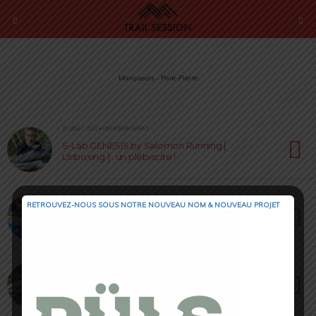
Marqueurs › Pare-Pierre
15 JUILLET 2022 • PAR ROMAIN SEMPEY
S-Lab GENESIS by Salomon Running [
Unboxing ] : un plébiscite !
22 JUILLET 2021 • PAR SÉBASTIEN RÉMOND
RETROUVEZ-NOUS SOUS NOTRE NOUVEAU NOM & NOUVEAU PROJET
Hoka Challenger ATR6 : la number ONE de la
polyvalence sur les sentiers
30 AVRIL 2021 • PAR ROMAIN SEMPEY
Salomon WINGS SKY : à vous les sorties en
mode tout terrain des ailes aux pieds !