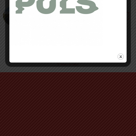
18 JANVIER 2021 • PAR ANASTASIIA MASIP
Chaussure La Sportiva Crossover 2.0 Gore-Tex
: un maximum de sécurité pour vos trails
Retour au début