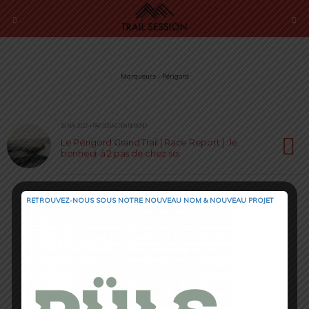
Marqueurs › Périgord
15 MAI 2022 • PAR SÉBASTIEN RÉMOND
Le Périgord Grand Trail [ Race Report ] : le
bonheur à 2 pas de chez soi
RETROUVEZ-NOUS SOUS NOTRE NOUVEAU NOM & NOUVEAU PROJET
Retour au début