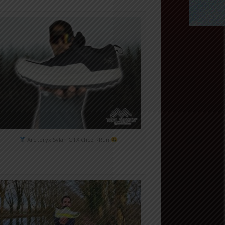
Arc'teryx Sylan GTX chez i-Run