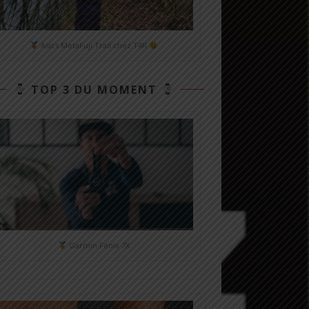
Asics MetaFuji Trail chez T4R
TOP 3 DU MOMENT
Garmin Fénix 7X