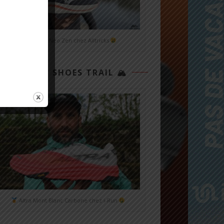
Mizuno Neo Zen chez Alltricks
TOP 3 SHOES TRAIL 🏔
Altra Mont Blanc Carbone chez i-Run