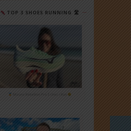
TOP 3 SHOES RUNNING 🛣
Mizuno Rebellion Pro 3 chez i-Run