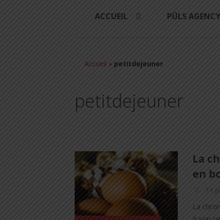
ACCUEIL
PÜLS AGENC
Accueil
»
petitdejeuner
petitdejeuner
La ch
en b
11 j
La chron
à son ce