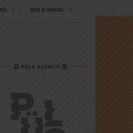
ING
BIKE & GRAVEL
PÜLS AGENCY