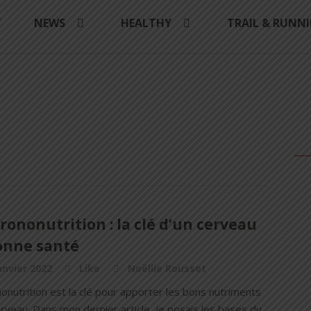
Y
NEWS
HEALTHY
TRAIL & RUNN
rononutrition : la clé d’un cerveau
onne santé
anvier 2022
Like
Noëllie Rousset
onutrition est la clé pour apporter les bons nutriments
rveau. Dans mon dernier article, je posais les bases du