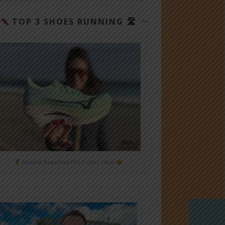
TOP 3 SHOES RUNNING 🛣
Mizuno Rebellion Pro 3 chez i-Run