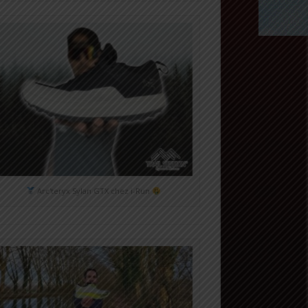
Arc'teryx Sylan GTX chez i-Run