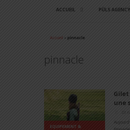
ACCUEIL
PÜLS AGENC
Accueil
»
pinnacle
pinnacle
Gilet
une 
23 
Aujourd’
EQUIPEMENT &
Pinnacle