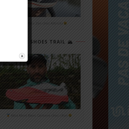
Mizuno Neo Zen chez Alltricks
TOP 3 SHOES TRAIL 🏔
Altra Mont Blanc Carbone chez i-Run