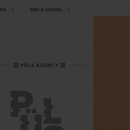
ING
BIKE & GRAVEL
PÜLS AGENCY