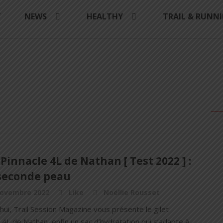
Y
NEWS
HEALTHY
TRAIL & RUNN
 Pinnacle 4L de Nathan [ Test 2022 ] :
seconde peau
novembre 2022
Like
Noëllie Rousset
hui, Trail Session Magazine vous présente le gilet
 4L de Nathan, enfin un sac d’hydratation qui s’adapte à