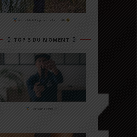
Asics MetaFuji Trail chez T4R
TOP 3 DU MOMENT
Garmin Fénix 7X