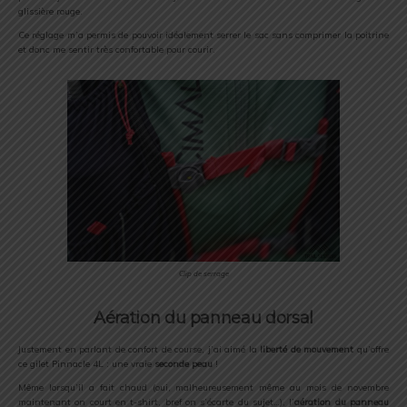
glissière rouge.
Ce réglage m’a permis de pouvoir idéalement serrer le sac sans comprimer la poitrine
et donc me sentir très confortable pour courir.
Clip de serrage
Aération du panneau dorsal
Justement en parlant de confort de course, j’ai aimé la
liberté de mouvement
qu’offre
ce gilet Pinnacle 4L : une vraie
seconde peau
!
Même lorsqu’il a fait chaud (oui, malheureusement même au mois de novembre
maintenant on court en t-shirt, bref on s’écarte du sujet…), l’
aération du panneau