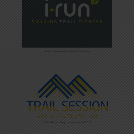
i-Run.fr partenaire officiel de Trail Session
©Trail Session Magazine – Novembre 2022