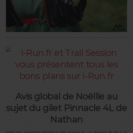
Avis global de Noëllie au
sujet du gilet Pinnacle 4L de
Nathan
Après avoir longuement épluché ce gilet Pinnacle 4L, j’ai beaucoup de mal à lui