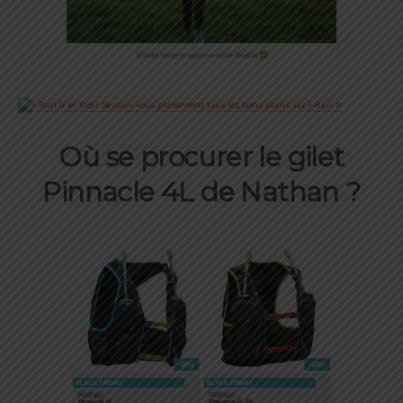
Validé, testé et approuvé par Noëllie
Où se procurer le gilet
Pinnacle 4L de Nathan ?