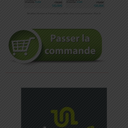
Modèles Homme et Femme disponibles chez notre partenaire i-Run.fr