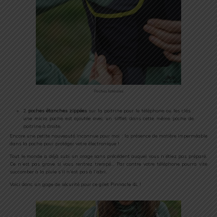
Poches latérales
2
poches étanches zippées
sur la poitrine pour le téléphone ou les clés :
une micro poche est ajoutée avec un sifflet dans cette même poche de
poitrine à droite.
Encore une petite nouveauté inconnue pour moi : la présence de matière imperméable
dans la poche pour protéger votre électronique !
Tout le monde a déjà subi un orage sans précédent auquel vous n’étiez pas préparé.
Ce n’est pas grave si vous rentrez trempé… Par contre votre téléphone pourra vite
succomber à la pluie s’il n’est pas à l’abri.
Voici donc un gage de sécurité pour ce gilet Pinnacle 4L !