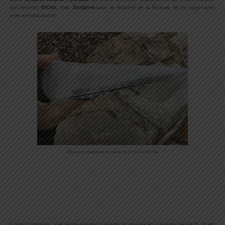
soit environ
600mL
avec
ExoSpine
pour la stabilité de la flasque, et un long tuyau
avec embout buccal.
Flasques Hydrapak de capacité 20 oz ou 600mL
L’idée d’intégrer une petite barre mi rigide mi souple en silicone me plaît. Il est