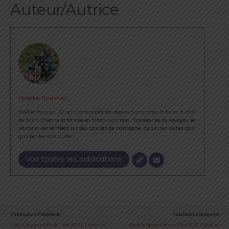
Auteur/Autrice
Noëllie Rousset
Noëllie Rousset, 27 ans, kiné diplômée depuis 5 ans dans la Loire, à côté
de Saint Etienne et formée en micro-nutrition. Passionnée de voyages, je
parcours les sentiers sur des courses de montagne, ou sur les routes pour
grimper les cols à vélo !
Voir toutes les publications
Publication Précédente
Publication Suivante
Sac Distance 8 Pack [ Test 2022 ] : L’hybride
Mafate Speed 4 Hoka [ Test 2022 ] : Quelles