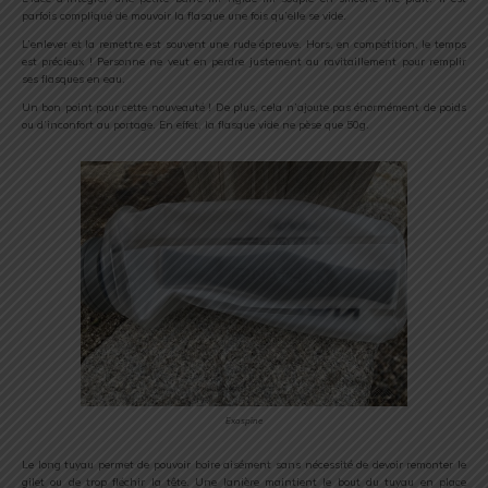
parfois compliqué de mouvoir la flasque une fois qu’elle se vide.
L’enlever et la remettre est souvent une rude épreuve. Hors, en compétition, le temps
est précieux ! Personne ne veut en perdre justement au ravitaillement pour remplir
ses flasques en eau.
Un bon point pour cette nouveauté ! De plus, cela n’ajoute pas énormément de poids
ou d’inconfort au portage. En effet, la flasque vide ne pèse que 50g.
Exospine
Le long tuyau permet de pouvoir boire aisément sans nécessité de devoir remonter le
gilet ou de trop fléchir la tête. Une lanière maintient le bout du tuyau en place