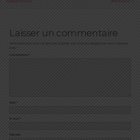
De Black Diamond
(R)évolutions ?
Laisser un commentaire
Votre adresse e-mail ne sera pas publiée.
Les champs obligatoires sont indiqués
avec
*
Commentaire
*
Nom
*
E-mail
*
Site web