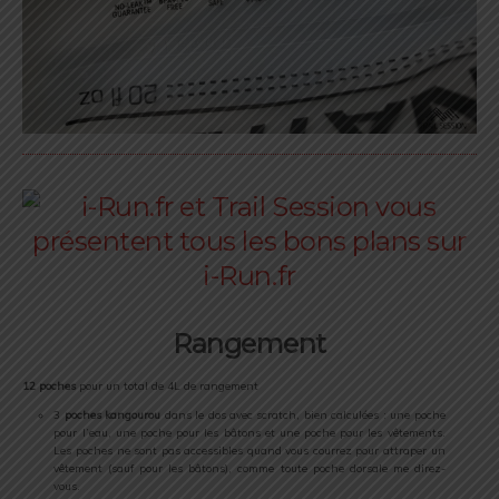
Rangement
12 poches
pour un total de 4L de rangement
3
poches kangourou
dans le dos avec scratch, bien calculées : une poche
pour l’eau, une poche pour les bâtons et une poche pour les vêtements.
Les poches ne sont pas accessibles quand vous courrez pour attraper un
vêtement (sauf pour les bâtons), comme toute poche dorsale me direz-
vous.