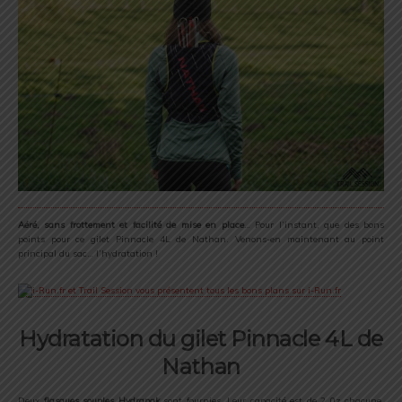
Aéré, sans frottement et facilité de mise en place
… Pour l’instant, que des bons
points pour ce gilet Pinnacle 4L de Nathan. Venons-en maintenant au point
principal du sac… l’hydratation !
Hydratation du gilet Pinnacle 4L de
Nathan
Deux
flasques souples Hydrapak
sont fournies. Leur capacité est de 2 0z chacune,