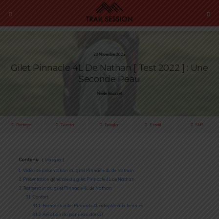
23 Novembre 2022
Gilet Pinnacle 4L De Nathan [ Test 2022 ] : Une
Seconde Peau
Noëllie Rousset
Partager
Tweeter
Épingler
E-mail
SMS
Contenu
Masquer
1
Vidéo de présentation du gilet Pinnacle 4L de Nathan
2
Présentation générale du gilet Pinnacle 4L de Nathan
3
Test terrain du gilet Pinnacle 4L de Nathan
3.1
Confort
3.1.1
Forme du gilet Pinnacle 4L adaptée aux femmes
3.1.2
Aération du panneau dorsal