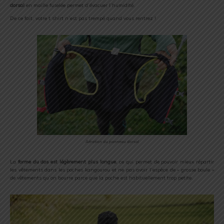
dorsal
en maille fuselée permet d’évacuer l’humidité.
De ce fait, votre t shirt n’est pas trempé quand vous rentrez !
Aération du panneau dorsal
La
forme du dos est légèrement plus longue
, ce qui permet de pouvoir mieux répartir
les vêtements dans les poches kangourou et ne pas avoir l’espèce de « grosse boule »
de vêtements qu’on bourre parce que la poche est habituellement trop petite.