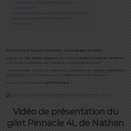
3.2
Hydratation du gilet Pinnacle 4L de Nathan
3.3
Rangement
4
Avis global de Noëllie au sujet du gilet Pinnacle 4L de Nathan
5
Où se procurer le gilet Pinnacle 4L de Nathan ?
6
Auteur/Autrice
Gilet Pinnacle 4L Women’s Hydratation : la seconde peau de Nathan
Aujourd’hui,
Trail Session Magazine
vous présente
le gilet Pinnacle 4L de Nathan
,
enfin un sac d’hydratation qui s’adapte à la morphologie féminine !
L’année dernière, Corentin et Noëllie vous présentaient la
ceinture d’hydratation
Trail Mix Plus 2
. Ils ont été conquis par la légèreté et le confort de celle-ci.
En sera-t-il de même avec le
gilet Pinnacle 4L
?
Vidéo de présentation du
gilet Pinnacle 4L de Nathan