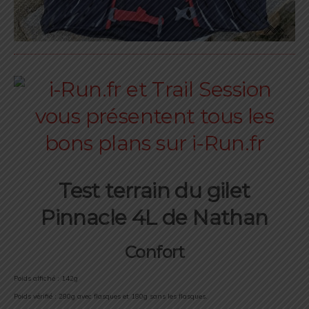
Test terrain du gilet
Pinnacle 4L de Nathan
Confort
Poids affiché : 142g
Poids vérifié : 280g avec flasques et 180g sans les flasques.