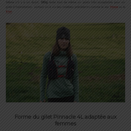
Même s’il y a un écart,
180g
reste tout de même un poids très acceptable pour un
gilet d’hydratation, surtout vis à vis des modèles précédents comme le sac
Howe
ou le
Krar
.
Forme du gilet Pinnacle 4L adaptée aux
femmes