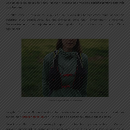
Depuis déjà plusieurs éditions, Nathan propose des modèles
spécifiquement destinés
aux femmes
.
En effet, avec un tour de taille plus fin au niveau des basses côtes mais un tour de
poitrine plus conséquent, les morphologies sont bien évidemment différentes.
Nécessairement, les ajustements des gilets d’hydratation vont donc l’être
également.
Morphologie dédiée aux femmes
Le gilet Pinnacle 4L s’enfile donc tout naturellement comme une veste, il faut par
contre bien
choisir sa taille
car il n’y a pas de cordon ajustable sur les côtés.
Une fois enfilé, il ne vous reste plus qu’à attacher les clips sur le devant. Ceux-ci
peuvent justement se serrer et s’ajuster vers le haut ou vers le bas le long de la