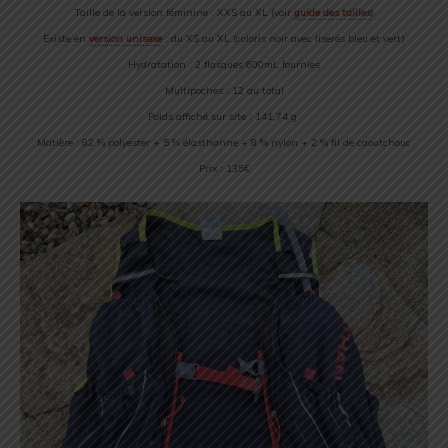
Taille de la version féminine : XXS au XL (voir
guide des tailles
)
Existe en
version unisexe
: du XS au XL (coloris noir avec liserés bleu et vert)
Hydratation : 2 flasques 600mL fournies
Multipoches : 12 au total
Poids affiché sur site : 141,74 g
Matière : 82 % polyester + 5 % élasthanne + 8 % nylon + 2 % fil de caoutchouc
Prix : 135€