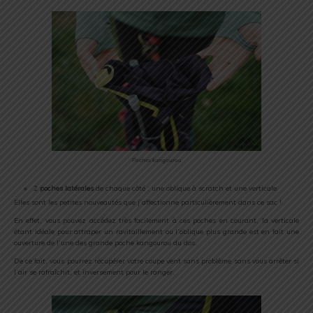
Poches kangourou
2
poches latérales
de chaque côté : une oblique à scratch et une verticale
Elles sont les petites nouveautés que j’affectionne particulièrement dans ce sac !
En effet, vous pouvez accédez très facilement à ces poches en courant, la verticale
étant idéale pour attraper un ravitaillement ou l’oblique plus grande est en fait une
ouverture de l’une des grande poche kangourou du dos.
De ce fait, vous pourrez récupérer votre coupe vent sans problème sans vous arrêter si
l’air se rafraîchit, et inversement pour le ranger.