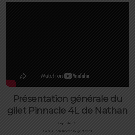
Présentation générale du
gilet Pinnacle 4L de Nathan
Capacité : 4L
Coloris : noir (liserés rouge et vert)