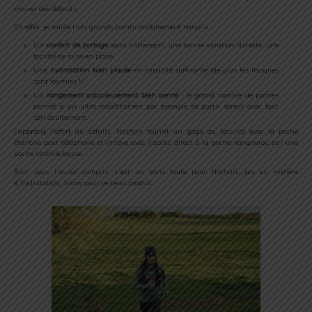
trouver des défauts …
En effet, je valide trois grands points parfaitement remplis :
Un
confort de portage
sans frottement, une bonne aération dorsale, une
facilité de mise en place
Une
hydratation bien placée
en capacité suffisante (de plus les flasques
sont fournies !)
Un
rangement astucieusement bien pensé
: le grand nombre de poches
permet à un ultra marathonien par exemple de partir serein avec tout
son équipement.
J’apprécie l’effort du détails, Nathan fournit un gage de sécurité avec la poche
étanche pour téléphone et innove avec l’accès direct à la poche kangourou par une
poche latérale basse.
Bon, vous l’aurez compris, c’est un sans faute pour Nathan, pro en matière
d’hydratation, bravo pour ce beau produit.