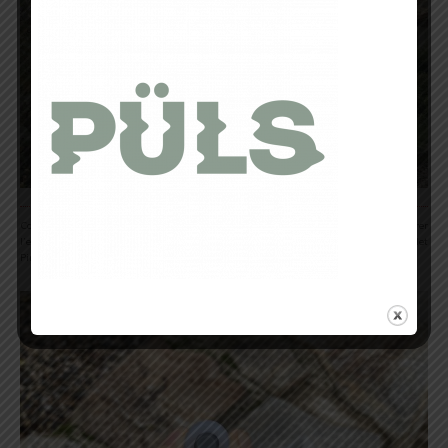
Comment boire ? Il suffit de serrer l’embout buccal et d’aspirer. Pas besoin de tirer
l’embout comme sur certains modèles et je n’ai pas vu de fuite d’eau sur ce gilet
Pinnacle 4L.