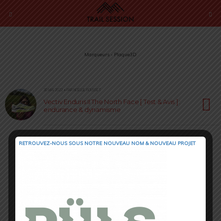
Marqueurs › Plaque3D
30 MAI 2022 • PAR NOËLLIE ROUSSET
Vectiv Enduris II The North Face [ Test & Avis ] :
endurance & dynamisme
RETROUVEZ-NOUS SOUS NOTRE NOUVEAU NOM & NOUVEAU PROJET
Retour au début