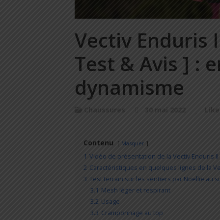
Vectiv Enduris 
Test & Avis ] :
dynamisme
Chaussures
30 mai 2022
Like
Contenu
Masquer
1
Vidéo de présentation de la Vectiv Enduris I
2
Caractéristiques en quelques lignes de la Vec
3
Test terrain sur les sentiers par Noëllie au su
3.1
Mesh léger et respirant
3.2
Usage
3.3
Cramponnage au top