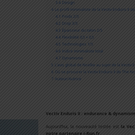
3.4
Design
4
Le profil minimaliste de la Vectiv Enduris II 
4.1
Poids 2/5
4.2
Drop 3/5
4.3
Épaisseur du talon 2/5
4.4
Flexibilité 0,5 + 0,5
4.5
Technologies 1/5
4.6
Indice minimaliste total
4.7
Dynamisme
5
L’avis global de Noëllie au sujet de la Vectiv
6
Où se procurer la Vectiv Enduris II de The No
7
Auteur/Autrice
Vectiv Enduris II : endurance & dynamis
Aujourd’hui, la nouveauté testée est
la Vec
notre partenaire i-Run.fr
.