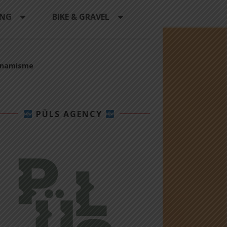
ING
BIKE & GRAVEL
 dynamisme
PÜLS AGENCY