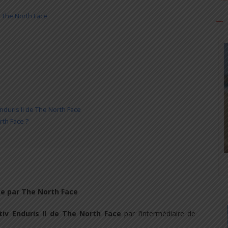
de The North Face
 Enduris II de The North Face
rth Face ?
me par The North Face
tiv Enduris II de The North Face
par l’intermédiaire de