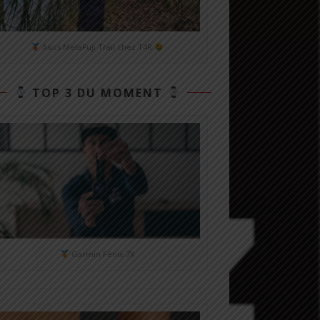
Asics MetaFuji Trail chez T4R
TOP 3 DU MOMENT
Garmin Fénix 7X