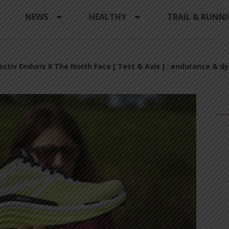
Y
NEWS
HEALTHY
TRAIL & RUNN
ectiv Enduris II The North Face [ Test & Avis ] : endurance &