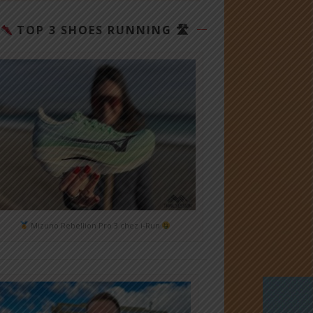
TOP 3 SHOES RUNNING 🛣
Mizuno Rebellion Pro 3 chez i-Run