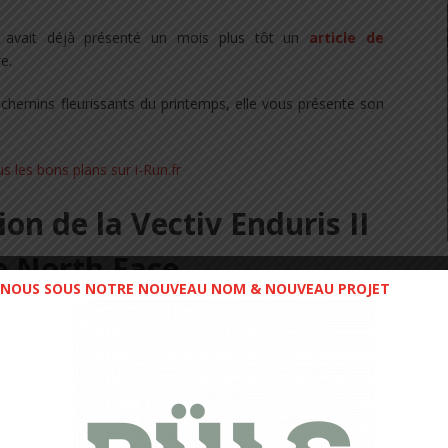
 avait déjà présenté un mois plus tôt un
article de
e.
 chemins fleurissants du printemps, elle vous présente son
on de la Vectiv Enduris II
e North Face
NOUS SOUS NOTRE NOUVEAU NOM & NOUVEAU PROJET