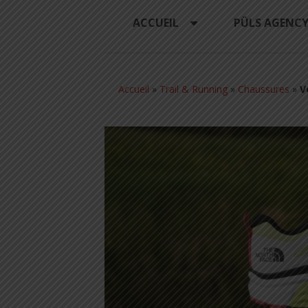
ACCUEIL
PÜLS AGENC
Accueil
»
Trail & Running
»
Chaussures
»
V