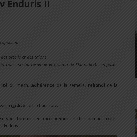
v Enduris II
propulsion
des orteils et des talons
action anti bactérienne et gestion de l’humidité), composée
lité
du mesh,
adhérence
de la semelle,
rebondi
de la
vés,
rigidité
de la chaussure.
isse vous tourner vers mon premier article reprenant toutes
v Enduris II.