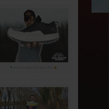
Arc'teryx Sylan GTX chez i-Run