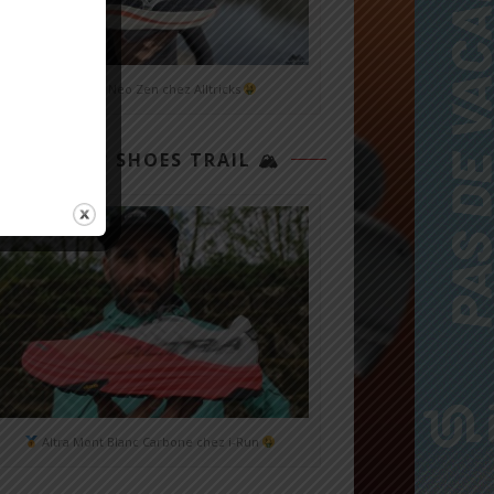
Mizuno Neo Zen chez Alltricks
TOP 3 SHOES TRAIL 🏔
Altra Mont Blanc Carbone chez i-Run