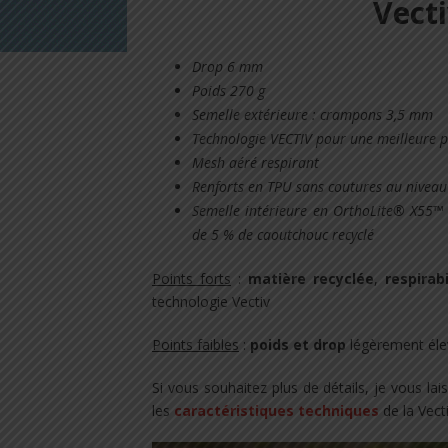
Vecti
Drop 6 mm
Poids 270 g
Semelle extérieure : crampons 3,5 mm
Technologie VECTIV pour une meilleure 
Mesh aéré respirant
Renforts en TPU sans coutures au niveau 
Semelle intérieure en OrthoLite® X55™ (
de 5 % de caoutchouc recyclé
Points forts
:
matière recyclée
,
respirabi
technologie Vectiv
Points faibles
:
poids et drop
légèrement éle
Si vous souhaitez plus de détails, je vous la
les
caractéristiques techniques
de la Vecti