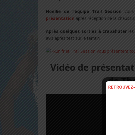
Noëllie de l’équipe Trail Session
vous
présentation
après réception de la chaussur
Après quelques sorties à crapahuter
les
avis après test sur le terrain.
Vidéo de présentati
de Th
RETROUVEZ-