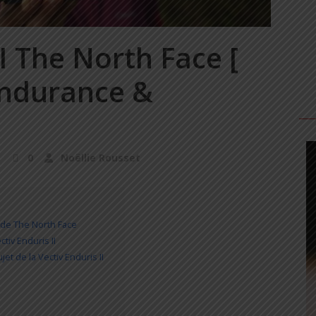
II The North Face [
 endurance &
0
Noëllie Rousset
I de The North Face
tiv Enduris II
jet de la Vectiv Enduris II