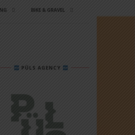
ING
BIKE & GRAVEL
PÜLS AGENCY