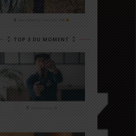
Asics MetaFuji Trail chez T4R
TOP 3 DU MOMENT
Garmin Fénix 7X