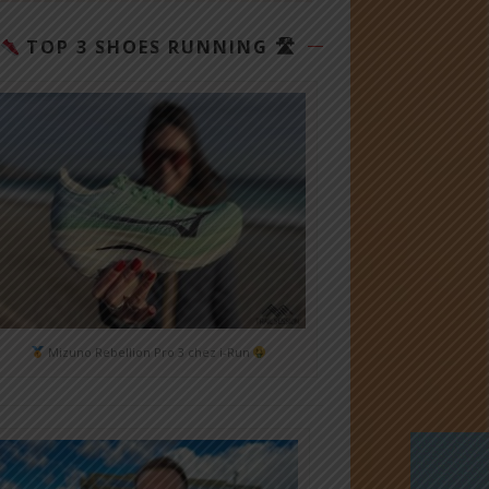
TOP 3 SHOES RUNNING 🛣
Mizuno Rebellion Pro 3 chez i-Run