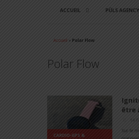
ACCUEIL
PÜLS AGENC
Accueil
»
Polar Flow
Polar Flow
Ignit
être 
14 f
Sur le m
CARDIO-GPS &
marques 