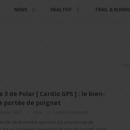
Y
NEWS
HEALTHY
TRAIL & RUNN
e 3 de Polar [ Cardio GPS ] : le bien-
à portée de poignet
évrier 2023
Like
Laëtitia Rémond
arché de la montre sportive, il y a beaucoup de
qui se partagent l’essentiel du marché sportif. Parmi