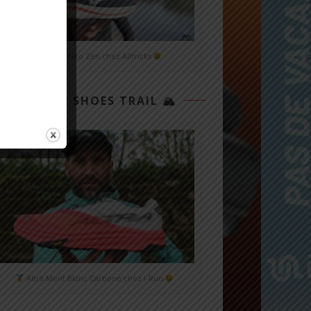
Mizuno Neo Zen chez Alltricks
TOP 3 SHOES TRAIL 🏔
Altra Mont Blanc Carbone chez i-Run