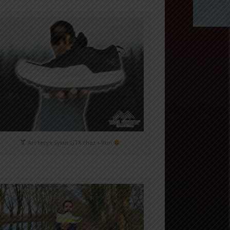
Arc'teryx Sylan GTX chez i-Run